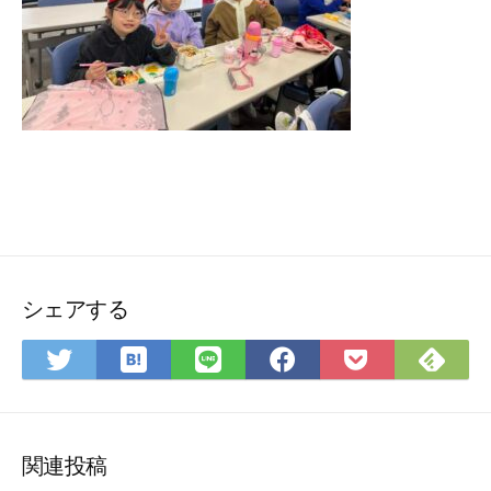
シェアする
は
Feedly
Twitter
LINE
Facebook
Pocket
て
で
で
で
で
に
な
購
シ
シ
シ
保
ブ
読
ェ
ェ
ェ
存
関連投稿
ッ
ア
ア
ア