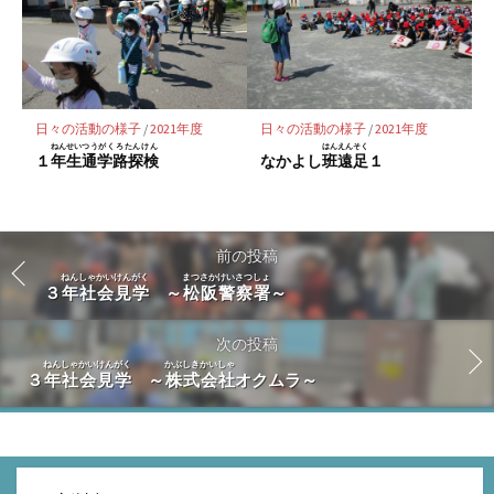
日々の活動の様子
/
2021年度
日々の活動の様子
/
2021年度
ねんせい
つうがくろたんけん
はん
えんそく
１
年生
通学路探検
なかよし
班
遠足
１
前の投稿
ねんしゃかいけんがく
まつさかけいさつしょ
３
年社会見学
～
松阪警察署
～
次の投稿
ねんしゃかいけんがく
かぶしきかいしゃ
３
年社会見学
～
株式会社
オクムラ～