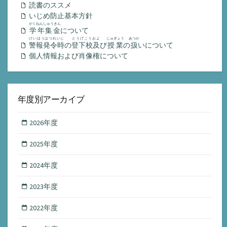
読書のススメ
いじめ防止基本方針
がくねんしゅうきん
学年集金
について
けいほうはつれいじ
とうげこうおよ
じゅぎょう
あつか
警報発令時
の
登下校及
び
授業
の
扱
いについて
個人情報および肖像権について
年度別アーカイブ
2026年度
2025年度
2024年度
2023年度
2022年度