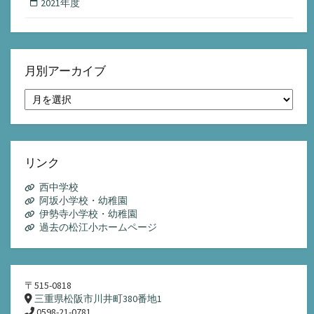
2021年度
月別アーカイブ
月
別
ア
ー
カ
イ
リンク
ブ
西中学校
阿坂小学校・幼稚園
伊勢寺小学校・幼稚園
過去の松江小ホームページ
〒515-0818
三重県松阪市川井町380番地1
0598-21-0781