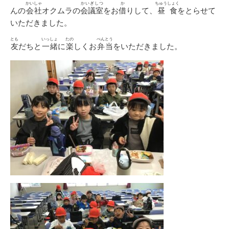
かいしゃ
かいぎしつ
か
ちゅうしょく
んの
会社
オクムラの
会議室
をお
借
りして、
昼食
をとらせて
いただきました。
とも
いっしょ
たの
べんとう
友
だちと
一緒
に
楽
しくお
弁当
をいただきました。