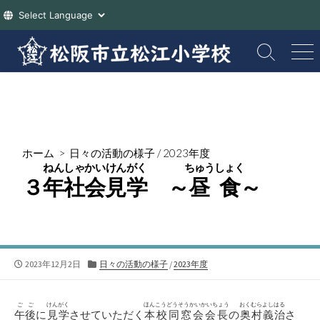
コ
ン
検
メ
索
ニ
テ
切
ュ
ン
り
ー
ツ
替
え
へ
ス
ホーム
>
日々の活動の様子
/
2023年度
キ
ねんしゃかいけんがく
ちゅうしょく
ッ
３
年社会見学
～
昼食
～
プ
公
カ
2023年12月2日
日々の活動の様子
/
2023年度
開
テ
日
ゴ
リ
ごご
けんがく
ほんこうどうそうかいかいちょう
おくむらよしはる
午後
に
見学
させていただく
本校同窓会会長
の
奥村義治
さ
ー