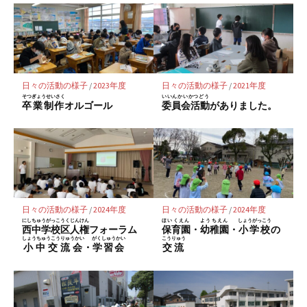
ク
マ
ー
ク
に
日々の活動の様子
/
2023年度
日々の活動の様子
/
2021年度
保
そつぎょうせいさく
いいんかいかつどう
卒業制作
オルゴール
委員会活動
がありました。
存
日々の活動の様子
/
2024年度
日々の活動の様子
/
2024年度
にしちゅうがっこうく
じんけん
ほいくえん
ようちえん
しょうがっこう
西中学校区
人権
フォーラム
保育園
・
幼稚園
・
小学校
の
しょうちゅうこうりゅうかい
がくしゅうかい
こうりゅう
小中交流会
・
学習会
交流