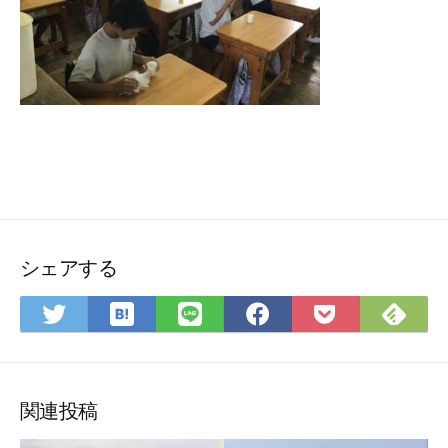
シェアする
は
Feedly
Twitter
LINE
Facebook
Pocket
て
で
で
で
で
に
な
購
シ
シ
シ
保
ブ
読
ェ
ェ
ェ
存
関連投稿
ッ
ア
ア
ア