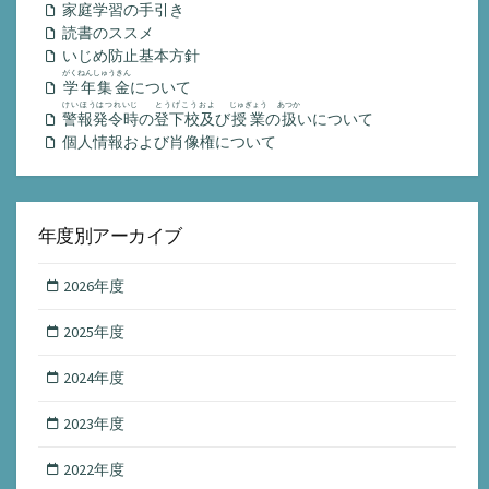
家庭学習の手引き
読書のススメ
いじめ防止基本方針
がくねんしゅうきん
学年集金
について
けいほうはつれいじ
とうげこうおよ
じゅぎょう
あつか
警報発令時
の
登下校及
び
授業
の
扱
いについて
個人情報および肖像権について
年度別アーカイブ
2026年度
2025年度
2024年度
2023年度
2022年度