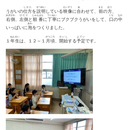
しかた
せつめい
えいぞう
あ
まえ
ほう
うがいの
仕方
を
説明
している
映像
に
合
わせて、
前
の
方
、
みぎがわ
ひだり
じゅんばん
ていねい
くち
なか
右側
、
左側
と
順番
に
丁寧
にブクブクうがいをして、
口
の
中
あわ
いっぱいに
泡
をつくりました。
ねんせい
がつごろ
かいし
よてい
１
年生
は、１２～１
月頃
、
開始
する
予定
です。