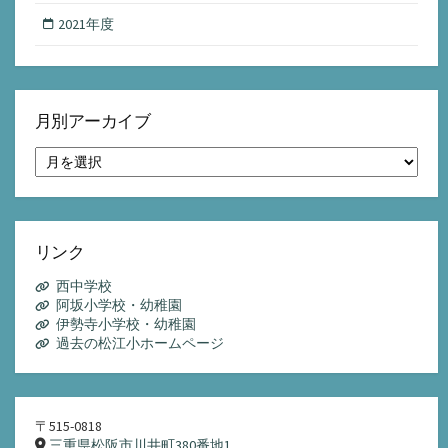
2021年度
月別アーカイブ
月
別
ア
ー
カ
イ
リンク
ブ
西中学校
阿坂小学校・幼稚園
伊勢寺小学校・幼稚園
過去の松江小ホームページ
〒515-0818
三重県松阪市川井町380番地1