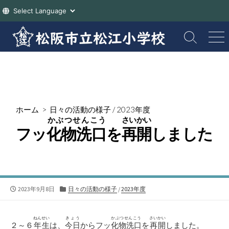
コ
ン
検
メ
索
ニ
テ
切
ュ
ン
り
ー
ツ
替
え
へ
ス
ホーム
>
日々の活動の様子
/
2023年度
キ
かぶつせんこう
さいかい
ッ
フッ
化物洗口
を
再開
しました
プ
公
カ
2023年9月8日
日々の活動の様子
/
2023年度
開
テ
日
ゴ
リ
ねんせい
きょう
かぶつせんこう
さいかい
２～６
年生
は、
今日
からフッ
化物洗口
を
再開
しました。
ー