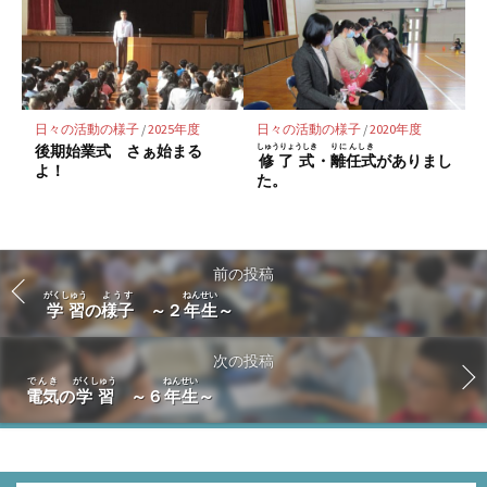
日々の活動の様子
/
2025年度
日々の活動の様子
/
2020年度
後期始業式 さぁ始まる
しゅうりょうしき
りにんしき
修了式
・
離任式
がありまし
よ！
た。
前の投稿
がくしゅう
ようす
ねんせい
学習
の
様子
～２
年生
～
次の投稿
でんき
がくしゅう
ねんせい
電気
の
学習
～６
年生
～