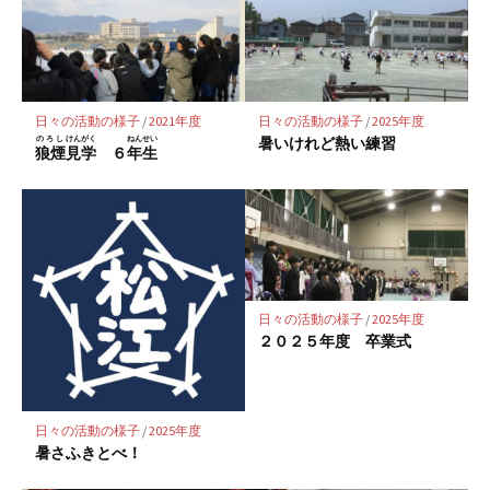
ク
マ
ー
ク
に
日々の活動の様子
/
2021年度
日々の活動の様子
/
2025年度
保
のろし
けんがく
ねんせい
暑いけれど熱い練習
狼煙
見学
６
年生
存
日々の活動の様子
/
2025年度
２０２５年度 卒業式
日々の活動の様子
/
2025年度
暑さふきとべ！