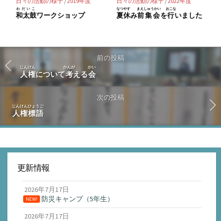
日々の活動の様子
/
2019年度
日々の活動の様子
/
2022年度
わだいこ
なつやす
まえしゅうかい
おこな
和太鼓
ワークショップ
夏休
み
前集会
を
行
いました
前の投稿
じんけん
かんが
かい
人権
について
考
える
会
次の投稿
じんけんひょうご
人権標語
更新情報
2026年7月17日
防災キャンプ（5年生）
NEW!
2026年7月17日