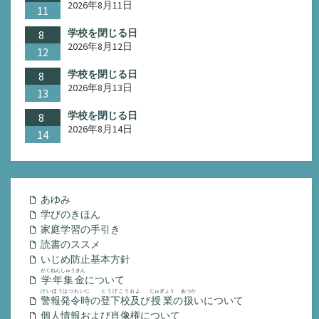
2026年8月11日
11
学校を閉じる日
8
2026年8月12日
12
学校を閉じる日
8
2026年8月13日
13
学校を閉じる日
8
2026年8月14日
14
あゆみ
学びのきほん
家庭学習の手引き
読書のススメ
いじめ防止基本方針
がくねんしゅうきん
学年集金
について
けいほうはつれいじ
とうげこうおよ
じゅぎょう
あつか
警報発令時
の
登下校及
び
授業
の
扱
いについて
個人情報および肖像権について