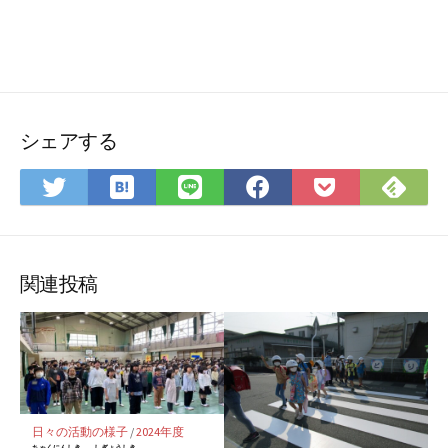
シェアする
は
Feedly
Twitter
LINE
Facebook
Pocket
て
で
で
で
で
に
な
購
シ
シ
シ
保
ブ
読
ェ
ェ
ェ
存
関連投稿
ッ
ア
ア
ア
ク
マ
ー
ク
に
日々の活動の様子
/
2024年度
ちゃくにんしき
しぎょうしき