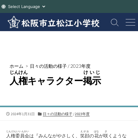
コ
ン
検
メ
索
ニ
テ
切
ュ
ン
り
ー
ツ
替
え
へ
ス
ホーム
>
日々の活動の様子
/
2023年度
キ
じんけん
けいじ
ッ
人権
キャラクター
掲示
プ
公
カ
2024年1月31日
日々の活動の様子
/
2023年度
開
テ
日
ゴ
リ
じんけんいいんかい
えがお
はな
さ
人権委員会
は『みんながやさしく、
笑顔
の
花
が
咲
くような
ー