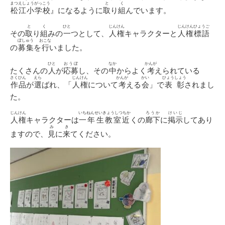
まつえしょうがっこう
と
く
松江小学校
』になるように
取
り
組
んでいます。
と
く
ひと
じんけん
じんけんひょうご
その
取
り
組
みの
一
つとして、
人権
キャラクターと
人権標語
ぼしゅう
おこな
の
募集
を
行
いました。
ひと
おうぼ
なか
かんが
たくさんの
人
が
応募
し、その
中
からよく
考
えられている
さくひん
えら
じんけん
かんが
かい
ひょうしょう
作品
が
選
ばれ、「
人権
について
考
える
会
」で
表彰
されまし
た。
じんけん
いちねんせいきょうしつちか
ろうか
けいじ
人権
キャラクターは
一年生教室近
くの
廊下
に
掲示
してあり
み
き
ますので、
見
に
来
てください。