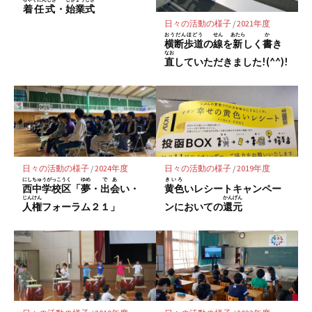
保
着任式
・
始業式
存
日々の活動の様子
/
2021年度
おうだんほどう
せん
あたら
か
横断歩道
の
線
を
新
しく
書
き
なお
直
していただきました!(^^)!
日々の活動の様子
/
2024年度
日々の活動の様子
/
2019年度
にしちゅうがっこうく
ゆめ
であ
きいろ
西中学校区
「
夢
・
出会
い・
黄色
いレシートキャンペー
じんけん
かんげん
人権
フォーラム２１」
ンにおいての
還元