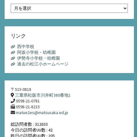
月
別
ア
ー
カ
イ
リンク
ブ
西中学校
阿坂小学校・幼稚園
伊勢寺小学校・幼稚園
過去の松江小ホームページ
〒515-0818
三重県松阪市川井町380番地1
0598-21-0781
0598-21-8215
matue2es@matsusaka.ed.jp
総訪問者数 : 312633
今日の訪問者UU数 : 42
昨日の訪問者UU数 : 205