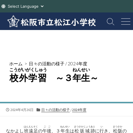
コ
ン
検
メ
索
ニ
テ
切
ュ
ン
り
ー
ツ
替
え
へ
ス
ホーム
>
日々の活動の様子
/
2024年度
キ
こうがいがくしゅう
ねんせい
ッ
校外学習
～３
年生
～
プ
公
カ
2024年4月26日
日々の活動の様子
/
2024年度
開
テ
日
ゴ
リ
はんえんそく
ごご
ねんせい
まつさかじょうあと
い
まつさか
なかよし
班遠足
の
午後
、３
年生
は
松坂城跡
に
行
き、
松阪
の
ー