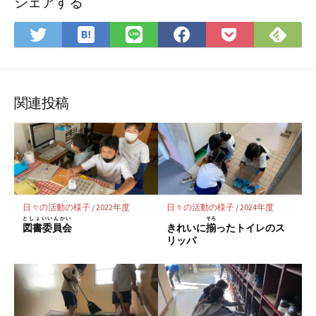
シェアする
は
Feedly
Twitter
LINE
Facebook
Pocket
て
で
で
で
で
に
な
購
シ
シ
シ
保
ブ
読
ェ
ェ
ェ
存
関連投稿
ッ
ア
ア
ア
ク
マ
ー
ク
に
日々の活動の様子
/
2022年度
日々の活動の様子
/
2024年度
保
としょいいんかい
そろ
図書委員会
きれいに
揃
ったトイレのス
存
リッパ