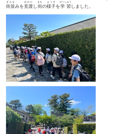
まちな
みわた
まち
ようす
がくしゅう
街並
みを
見渡
し
街
の
様子
を
学習
しました。