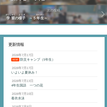
次の投稿
がくしゅう
ようす
ねんせい
学習
の
様子
～５
年生
～
更新情報
2026年7月17日
防災キャンプ（5年生）
NEW!
2026年7月17日
いよいよ夏休み！
2026年7月13日
4年生国語 一つの花
2026年7月10日
着衣水泳
2026年7月8日