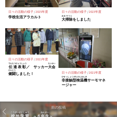
日々の活動の様子
/
2025年度
日々の活動の様子
/
2023年度
学校生活アラカルト
おおそうじ
大掃除
をしました
日々の活動の様子
/
2021年度
でんたつひょうしょう
たいかい
伝達表彰
／ サッカー
大会
けんとう
日々の活動の様子
/
2021年度
健闘
しました！
ひせっしょくがたけんおんき
非接触型検温機
サーモマネ
ージャー
前の投稿
こうがいがくしゅう
ねんせい
校外学習
～６
年生
～