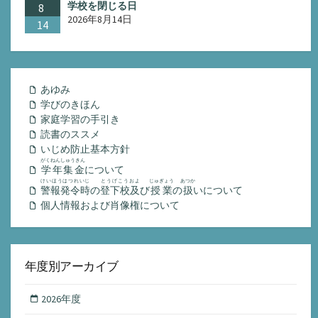
学校を閉じる日
8
2026年8月14日
14
あゆみ
学びのきほん
家庭学習の手引き
読書のススメ
いじめ防止基本方針
がくねんしゅうきん
学年集金
について
けいほうはつれいじ
とうげこうおよ
じゅぎょう
あつか
警報発令時
の
登下校及
び
授業
の
扱
いについて
個人情報および肖像権について
年度別アーカイブ
2026年度