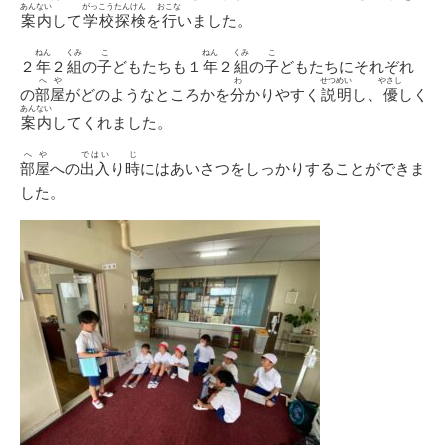
あんない
がっこうたんけん
おこな
案内
して
学校探検
を
行
いました。
ねん
くみ
こ
ねん
くみ
こ
２
年
２
組
の
子
どもたちも１
年
２
組
の
子
どもたちにそれぞれ
へや
わ
せつめい
やさし
の
部屋
がどのようなところかを
分
かりやすく
説明
し、
優
しく
あんない
案内
してくれました。
へや
ではい
じ
部屋
への
出入
り
時
にはあいさつをしっかりすることができま
した。