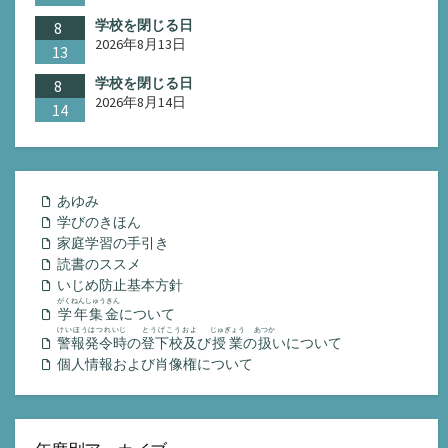
学校を閉じる日
8
2026年8月13日
13
学校を閉じる日
8
2026年8月14日
14
あゆみ
学びのきほん
家庭学習の手引き
読書のススメ
いじめ防止基本方針
がくねんしゅうきん
学年集金
について
けいほうはつれいじ
とうげこうおよ
じゅぎょう
あつか
警報発令時
の
登下校及
び
授業
の
扱
いについて
個人情報および肖像権について