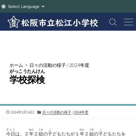
コ
ン
検
メ
索
ニ
テ
切
ュ
ン
り
ー
ツ
替
え
へ
ス
ホーム
>
日々の活動の様子
/
2024年度
キ
がっこうたんけん
ッ
学校探検
プ
公
カ
2024年5月16日
日々の活動の様子
/
2024年度
開
テ
日
ゴ
リ
きょう
ねん
くみ
こ
ねん
くみ
こ
今日
は、２
年
２
組
の
子
どもたちが１
年
２
組
の
子
どもたちを
ー