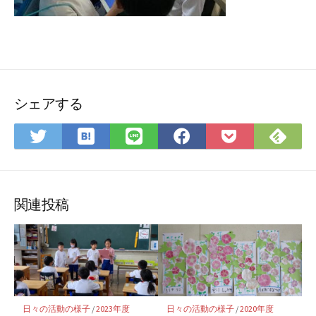
シェアする
は
Feedly
Twitter
LINE
Facebook
Pocket
て
で
で
で
で
に
な
購
シ
シ
シ
保
ブ
読
ェ
ェ
ェ
存
関連投稿
ッ
ア
ア
ア
ク
マ
ー
ク
に
日々の活動の様子
/
2023年度
日々の活動の様子
/
2020年度