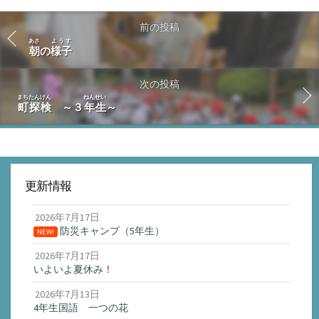
前の投稿
あさ
ようす
朝
の
様子
次の投稿
まちたんけん
ねんせい
町探検
～３
年生
～
更新情報
2026年7月17日
防災キャンプ（5年生）
NEW!
2026年7月17日
いよいよ夏休み！
2026年7月13日
4年生国語 一つの花