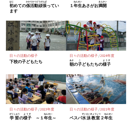
保
はじ
かかりかつどうがんば
ねんせい
まんかい
初
めての
係活動頑張
ってい
１
年生
あさがお
満開
存
ます
日々の活動の様子
日々の活動の様子
/
2024年度
下校の子どもたち
あさ
こ
ようす
朝
の
子
どもたちの
様子
日々の活動の様子
/
2023年度
日々の活動の様子
/
2021年度
がくしゅう
ようす
ねんせい
すいえいきょうしつ
ねんせい
学習
の
様子
～１
年生
～
ベスパ
水泳教室
２
年生