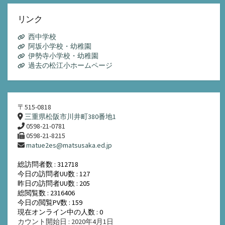
カ
イ
リンク
ブ
西中学校
阿坂小学校・幼稚園
伊勢寺小学校・幼稚園
過去の松江小ホームページ
〒515-0818
三重県松阪市川井町380番地1
0598-21-0781
0598-21-8215
matue2es@matsusaka.ed.jp
総訪問者数 : 312718
今日の訪問者UU数 : 127
昨日の訪問者UU数 : 205
総閲覧数 : 2316406
今日の閲覧PV数 : 159
現在オンライン中の人数 : 0
カウント開始日 : 2020年4月1日