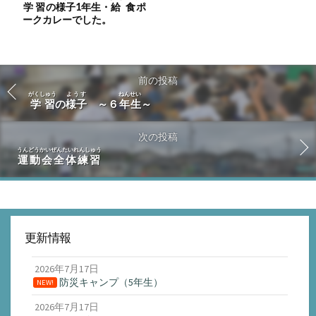
学習
の
様子
1
年生
・
給食
ポ
ークカレーでした。
前の投稿
がくしゅう
ようす
ねんせい
学習
の
様子
～６
年生
～
次の投稿
うんどうかいぜんたいれんしゅう
運動会全体練習
更新情報
2026年7月17日
防災キャンプ（5年生）
NEW!
2026年7月17日