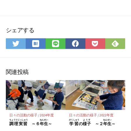
シェアする
は
Feedly
Twitter
LINE
Facebook
Pocket
て
で
で
で
で
に
な
購
シ
シ
シ
保
ブ
読
ェ
ェ
ェ
存
関連投稿
ッ
ア
ア
ア
ク
マ
ー
ク
に
日々の活動の様子
/
2024年度
日々の活動の様子
/
2022年度
保
ちょうりじっしゅう
ねんせい
がくしゅう
ようす
ねんせい
調理実習
～６
年生
～
学習
の
様子
～２
年生
～
存