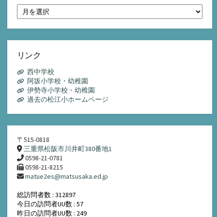
月
別
ア
ー
カ
イ
リンク
ブ
西中学校
阿坂小学校・幼稚園
伊勢寺小学校・幼稚園
過去の松江小ホームページ
〒515-0818
三重県松阪市川井町380番地1
0598-21-0781
0598-21-8215
matue2es@matsusaka.ed.jp
総訪問者数 : 312897
今日の訪問者UU数 : 57
昨日の訪問者UU数 : 249