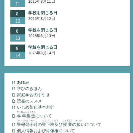
2026年8月11日
11
学校を閉じる日
8
2026年8月12日
12
学校を閉じる日
8
2026年8月13日
13
学校を閉じる日
8
2026年8月14日
14
あゆみ
学びのきほん
家庭学習の手引き
読書のススメ
いじめ防止基本方針
がくねんしゅうきん
学年集金
について
けいほうはつれいじ
とうげこうおよ
じゅぎょう
あつか
警報発令時
の
登下校及
び
授業
の
扱
いについて
個人情報および肖像権について