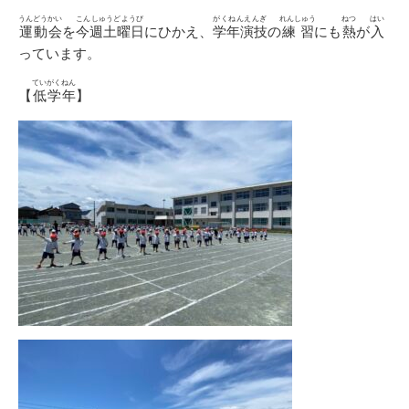
日
ゴ
リ
うんどうかい
こんしゅうどようび
がくねんえんぎ
れんしゅう
ねつ
はい
運動会
を
今週土曜日
にひかえ、
学年演技
の
練習
にも
熱
が
入
ー
っています。
ていがくねん
【
低学年
】