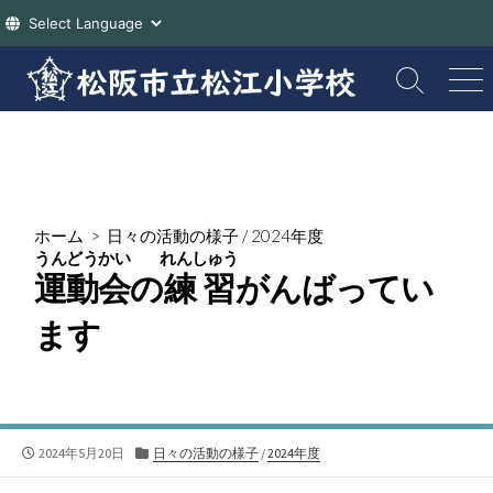
コ
ン
検
メ
索
ニ
テ
切
ュ
ン
り
ー
ツ
替
え
へ
ス
ホーム
>
日々の活動の様子
/
2024年度
キ
うんどうかい
れんしゅう
ッ
運動会
の
練習
がんばってい
プ
ます
公
カ
2024年5月20日
日々の活動の様子
/
2024年度
開
テ