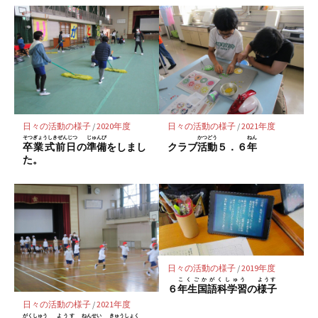
日々の活動の様子
/
2020年度
日々の活動の様子
/
2021年度
そつぎょうしきぜんじつ
じゅんび
かつどう
ねん
卒業式前日
の
準備
をしまし
クラブ
活動
５．６
年
た。
日々の活動の様子
/
2019年度
こくごかがくしゅう
ようす
６
年生国語科学習
の
様子
日々の活動の様子
/
2021年度
がくしゅう
ようす
ねんせい
きゅうしょく