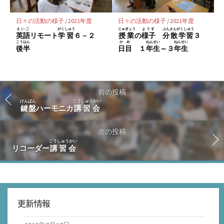
日々の活動の様子
/
2021年度
日々の活動の様子
/
2021年度
えいご
がくしゅう
じゅぎょう
ようす
ぶんさんがくしゅう
英語
リモート
学習
６－２
授業
の
様子
分散学習
３
こうはん
かめ
ねんせい
ねんせい
後半
日目
１
年生
～３
年生
前の投稿
けんばん
こうしゅうかい
鍵盤
ハーモニカ
講習会
次の投稿
こうしゅうかい
リコーダー
講習会
更新情報