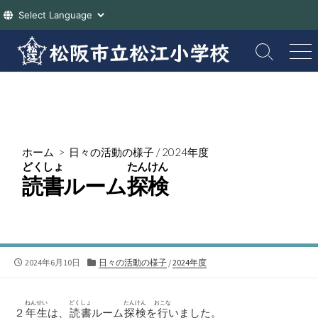
コ
ン
検
メ
索
ニ
テ
切
ュ
ン
り
ー
ツ
替
え
へ
ス
ホーム
>
日々の活動の様子
/
2024年度
キ
どくしょ
たんけん
ッ
読書
ルーム
探検
プ
公
カ
2024年6月10日
日々の活動の様子
/
2024年度
開
テ
日
ゴ
リ
ねんせい
どくしょ
たんけん
おこな
２
年生
は、
読書
ルーム
探検
を
行
いました。
ー