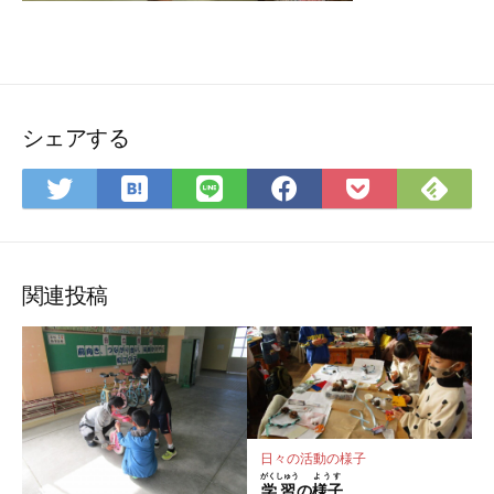
シェアする
は
Feedly
Twitter
LINE
Facebook
Pocket
て
で
で
で
で
に
な
購
シ
シ
シ
保
ブ
読
ェ
ェ
ェ
存
関連投稿
ッ
ア
ア
ア
ク
マ
ー
ク
に
日々の活動の様子
保
がくしゅう
ようす
学習
の
様子