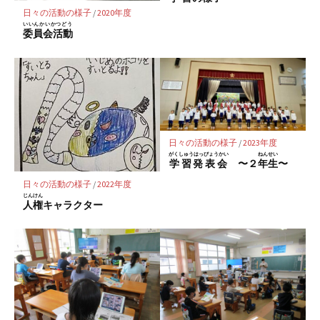
存
日々の活動の様子
/
2020年度
いいんかいかつどう
委員会活動
日々の活動の様子
/
2023年度
がくしゅうはっぴょうかい
ねんせい
学習発表会
〜２
年生
〜
日々の活動の様子
/
2022年度
じんけん
人権
キャラクター