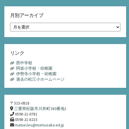
月別アーカイブ
月
別
ア
ー
カ
イ
リンク
ブ
西中学校
阿坂小学校・幼稚園
伊勢寺小学校・幼稚園
過去の松江小ホームページ
〒515-0818
三重県松阪市川井町380番地1
0598-21-0781
0598-21-8215
matue2es@matsusaka.ed.jp