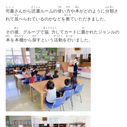
ししょ
どくしょ
つか
かた
ほん
ぶんるい
司書
さんから
読書
ルームの
使
い
方
や
本
がどのように
分類
さ
なら
おしえ
れて
並
べられているのかなどを
教
ていただきました。
あと
きょうりょく
か
その
後
、グループで
協力
してカードに
書
かれたジャンルの
ほん
ほんだな
さが
かつどう
おこな
本
を
本棚
から
探
すという
活動
を
行
いました。