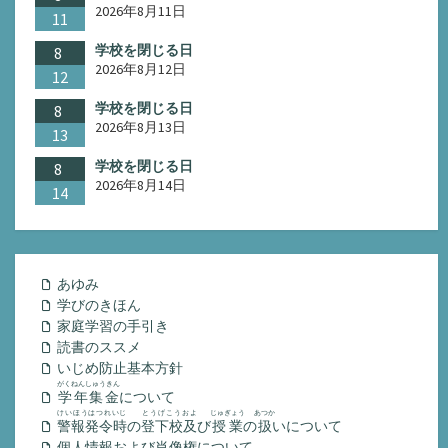
2026年8月11日
11
学校を閉じる日
8
2026年8月12日
12
学校を閉じる日
8
2026年8月13日
13
学校を閉じる日
8
2026年8月14日
14
あゆみ
学びのきほん
家庭学習の手引き
読書のススメ
いじめ防止基本方針
がくねんしゅうきん
学年集金
について
けいほうはつれいじ
とうげこうおよ
じゅぎょう
あつか
警報発令時
の
登下校及
び
授業
の
扱
いについて
個人情報および肖像権について