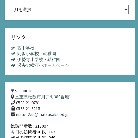
月
別
ア
ー
カ
イ
リンク
ブ
西中学校
阿坂小学校・幼稚園
伊勢寺小学校・幼稚園
過去の松江小ホームページ
〒515-0818
三重県松阪市川井町380番地1
0598-21-0781
0598-21-8215
matue2es@matsusaka.ed.jp
総訪問者数 : 313007
今日の訪問者UU数 : 167
昨日の訪問者UU数 : 249