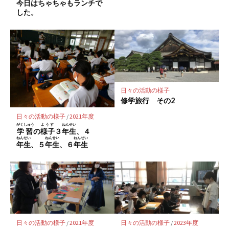
今日
はちゃちゃもランチで
した。
日々の活動の様子
修学旅行 その2
日々の活動の様子
/
2021年度
がくしゅう
ようす
ねんせい
学習
の
様子
３
年生
、４
ねんせい
ねんせい
ねんせい
年生
、５
年生
、６
年生
日々の活動の様子
/
2021年度
日々の活動の様子
/
2023年度