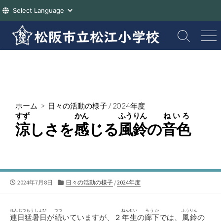
コ
ン
検
メ
索
ニ
テ
切
ュ
ン
り
ー
ツ
替
え
へ
ス
ホーム
>
日々の活動の様子
/
2024年度
キ
すず
かん
ふうりん
ねいろ
ッ
涼
しさを
感
じる
風鈴
の
音色
プ
公
カ
2024年7月8日
日々の活動の様子
/
2024年度
開
テ
日
ゴ
リ
れんじつもうしょび
つづ
ねんせい
ろうか
ふうりん
連日猛暑日
が
続
いていますが、２
年生
の
廊下
では、
風鈴
の
ー