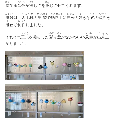
かな
ねいろ
すず
かん
奏
でる
音色
が
涼
しさを
感
じさせてくれます。
ふうりん
ずこうか
がくしゅう
かみねんど
じぶん
す
いろ
えのぐ
風鈴
は、
図工科
の
学習
で
紙粘土
に
自分
の
好
きな
色
の
絵具
を
ま
せいさく
混
ぜて
制作
しました。
ふくう
こ
いろど
ゆたか
ふうりん
できあ
それぞれ
工夫
を
凝
らした
彩
り
豊
かなかわいい
風鈴
が
出来上
がりました。