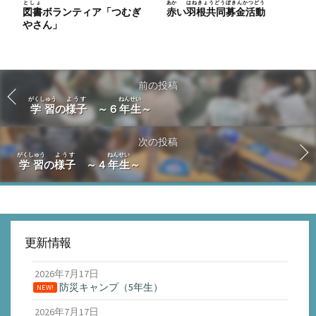
としょ
あか
はねきょうどうぼきんかつどう
図書
ボランティア「つむぎ
赤
い
羽根共同募金活動
やさん」
前の投稿
がくしゅう
ようす
ねんせい
学習
の
様子
～６
年生
～
次の投稿
がくしゅう
ようす
ねんせい
学習
の
様子
～４
年生
～
更新情報
2026年7月17日
防災キャンプ（5年生）
NEW!
2026年7月17日