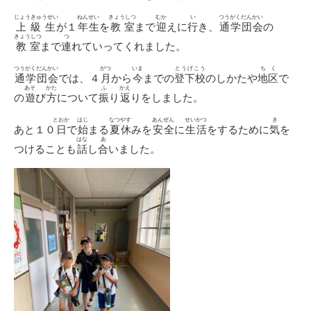
じょうきゅうせい
ねんせい
きょうしつ
むか
い
つうがくだんかい
上級生
が１
年生
を
教室
まで
迎
えに
行
き、
通学団会
の
きょうしつ
つ
教室
まで
連
れていってくれました。
つうがくだんかい
がつ
いま
とうげこう
ちく
通学団会
では、４
月
から
今
までの
登下校
のしかたや
地区
で
あそ
かた
ふ
かえ
の
遊
び
方
について
振
り
返
りをしました。
とおか
はじ
なつやす
あんぜん
せいかつ
き
あと１０
日
で
始
まる
夏休
みを
安全
に
生活
をするために
気
を
はな
あ
つけることも
話
し
合
いました。