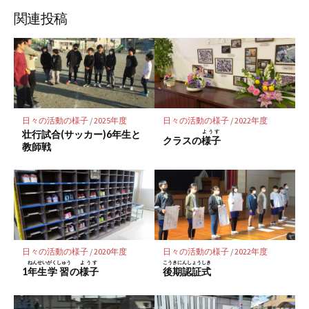
な
購
シ
シ
シ
保
ブ
読
ェ
ェ
ェ
存
関連投稿
ッ
ア
ア
ア
ク
マ
ー
ク
に
日々の活動の様子
/
2025年度
日々の活動の様子
/
2022年度
保
壮行試合(サッカー)6年生と
ようす
クラスの
様子
存
教師戦
日々の活動の様子
/
2020年度
日々の活動の様子
/
2022年度
ねんせい
がくしゅう
ようす
こうきにんしょうしき
1
年生
学習
の
様子
後期認証式