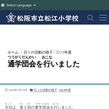
コ
ン
検
メ
索
ニ
テ
切
ュ
ン
り
ー
ツ
替
え
へ
ス
ホーム
>
日々の活動の様子
/
2024年度
キ
つうがくだんかい
おこな
ッ
通学団会
を
行
いました
プ
公
カ
2024年7月10日
日々の活動の様子
/
2024年度
開
テ
日
ゴ
リ
きょう
だい
かい
つうがくだんかい
おこな
今日
は、
第
２
回
の
通学団会
を
行
いました。
ー