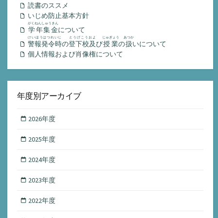
読書のススメ
いじめ防止基本方針
がくねんしゅうきん
学年集金
について
けいほうはつれいじ
とうげこうおよ
じゅぎょう
あつか
警報発令時
の
登下校及
び
授業
の
扱
いについて
個人情報および肖像権について
年度別アーカイブ
2026年度
2025年度
2024年度
2023年度
2022年度