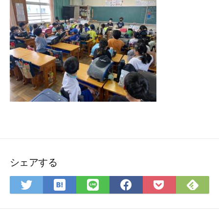
シェアする
は
Feedly
Twitter
LINE
Facebook
Pocket
て
で
で
で
で
に