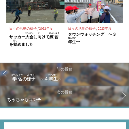
日々の活動の様子
/
2022年度
日々の活動の様子
/
2023年度
たいかい
む
れんしゅう
タウンウォッチング 〜３
サッカー
大会
に
向
けて
練習
ねんせい
はじ
年生
〜
を
始
めました
前の投稿
がくしゅう
ようす
ねんせい
学習
の
様子
～４
年生
～
次の投稿
ちゃちゃもランチ