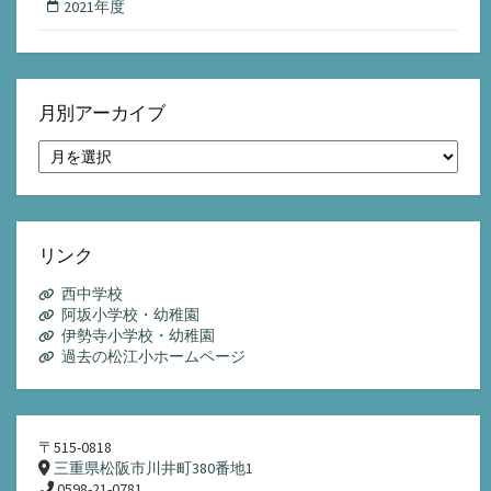
2021年度
月別アーカイブ
月
別
ア
ー
カ
イ
リンク
ブ
西中学校
阿坂小学校・幼稚園
伊勢寺小学校・幼稚園
過去の松江小ホームページ
〒515-0818
三重県松阪市川井町380番地1
0598-21-0781