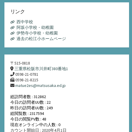
カ
イ
リンク
ブ
西中学校
阿坂小学校・幼稚園
伊勢寺小学校・幼稚園
過去の松江小ホームページ
〒515-0818
三重県松阪市川井町380番地1
0598-21-0781
0598-21-8215
matue2es@matsusaka.ed.jp
総訪問者数 : 312862
今日の訪問者UU数 : 22
昨日の訪問者UU数 : 249
総閲覧数 : 2317594
今日の閲覧PV数 : 48
現在オンライン中の人数 : 0
カウント開始日 : 2020年4月1日