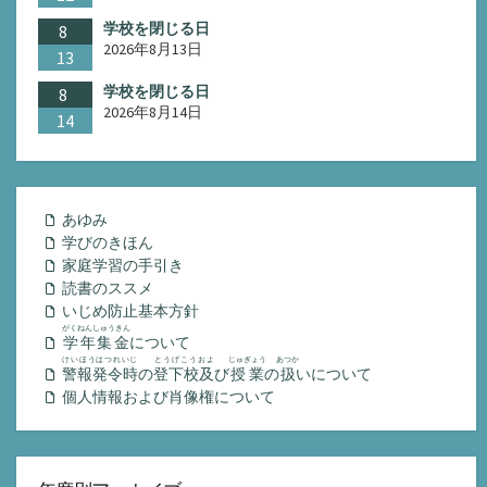
学校を閉じる日
8
2026年8月13日
13
学校を閉じる日
8
2026年8月14日
14
あゆみ
学びのきほん
家庭学習の手引き
読書のススメ
いじめ防止基本方針
がくねんしゅうきん
学年集金
について
けいほうはつれいじ
とうげこうおよ
じゅぎょう
あつか
警報発令時
の
登下校及
び
授業
の
扱
いについて
個人情報および肖像権について