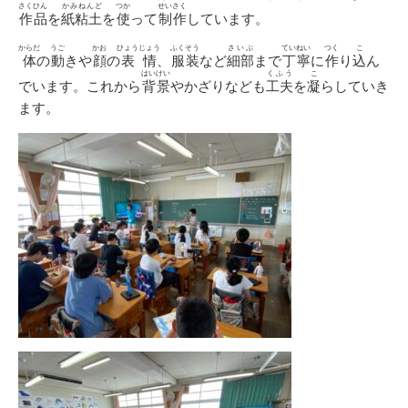
さくひん
かみねんど
つか
せいさく
作品
を
紙粘土
を
使
って
制作
しています。
からだ
うご
かお
ひょうじょう
ふくそう
さいぶ
ていねい
つく
こ
体
の
動
きや
顔
の
表情
、
服装
など
細部
まで
丁寧
に
作
り
込
ん
はいけい
くふう
こ
でいます。これから
背景
やかざりなども
工夫
を
凝
らしていき
ます。