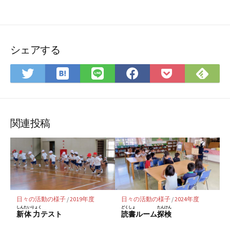
シェアする
は
Feedly
Twitter
LINE
Facebook
Pocket
て
で
で
で
で
に
な
購
シ
シ
シ
保
ブ
読
ェ
ェ
ェ
存
関連投稿
ッ
ア
ア
ア
ク
マ
ー
ク
に
日々の活動の様子
/
2019年度
日々の活動の様子
/
2024年度
保
しん
たいりょく
どくしょ
たんけん
新
体力
テスト
読書
ルーム
探検
存