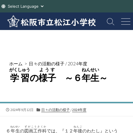
コ
ン
検
メ
索
ニ
テ
切
ュ
ン
り
ー
ツ
替
え
へ
ス
ホーム
>
日々の活動の様子
/
2024年度
キ
がくしゅう
ようす
ねんせい
ッ
学習
の
様子
～６
年生
～
プ
公
カ
2024年9月12日
日々の活動の様子
/
2024年度
開
テ
日
ゴ
リ
ねんせい
ずがこうさくか
ねんご
６
年生
の
図画工作科
では、『１２
年後
のわたし』という
ー