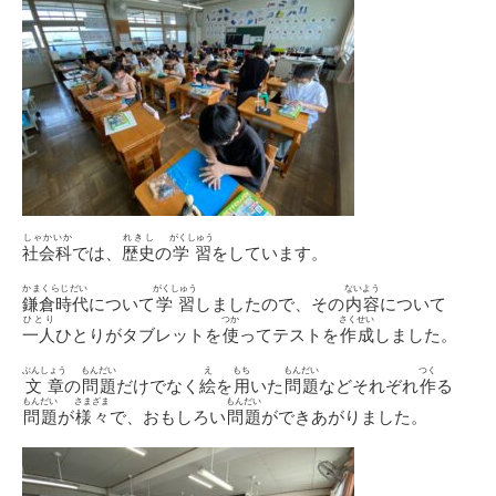
しゃかいか
れきし
がくしゅう
社会科
では、
歴史
の
学習
をしています。
かまくらじだい
がくしゅう
ないよう
鎌倉時代
について
学習
しましたので、その
内容
について
ひとり
つか
さくせい
一人
ひとりがタブレットを
使
ってテストを
作成
しました。
ぶんしょう
もんだい
え
もち
もんだい
つく
文章
の
問題
だけでなく
絵
を
用
いた
問題
などそれぞれ
作
る
もんだい
さまざま
もんだい
問題
が
様々
で、おもしろい
問題
ができあがりました。