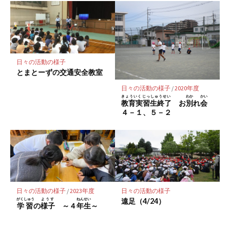
日々の活動の様子
とまとーずの交通安全教室
日々の活動の様子
/
2020年度
きょういくじっしゅうせい
わか
かい
教育実習生終了
お
別
れ
会
４－１、５－２
日々の活動の様子
/
2023年度
日々の活動の様子
がくしゅう
ようす
ねんせい
遠足（4/24）
学習
の
様子
～４
年生
～