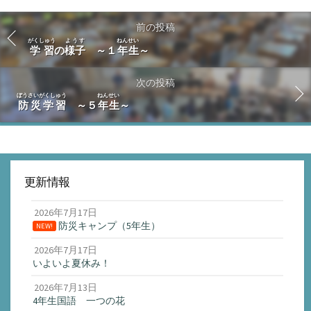
前の投稿
がくしゅう
ようす
ねんせい
学習
の
様子
～１
年生
～
次の投稿
ぼうさいがくしゅう
ねんせい
防災学習
～５
年生
～
更新情報
2026年7月17日
防災キャンプ（5年生）
NEW!
2026年7月17日
いよいよ夏休み！
2026年7月13日
4年生国語 一つの花