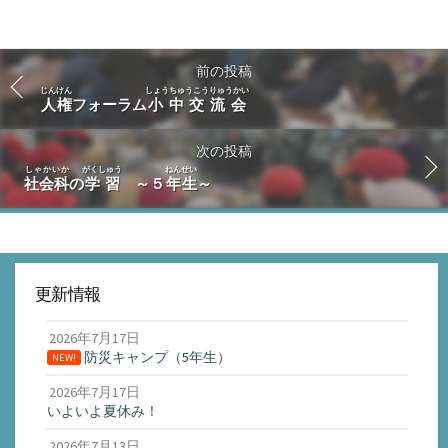
前の投稿
じんけん
しょうちゅうこうりゅうかい
人権
フォーラム
小中交流会
次の投稿
しゃかいか
がくしゅう
ねんせい
社会科
の
学習
～５
年生
～
更新情報
2026年7月17日
防災キャンプ（5年生）
NEW!
2026年7月17日
いよいよ夏休み！
2026年7月13日