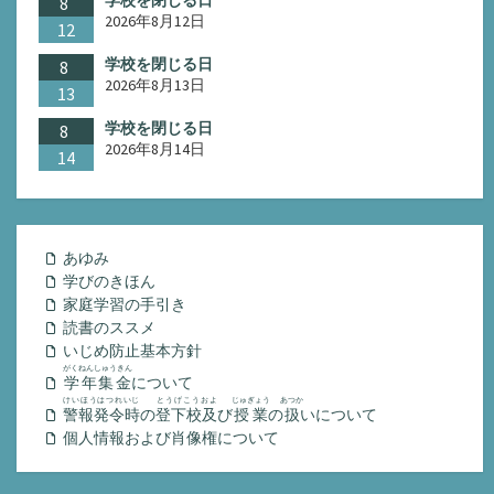
8
2026年8月12日
12
学校を閉じる日
8
2026年8月13日
13
学校を閉じる日
8
2026年8月14日
14
あゆみ
学びのきほん
家庭学習の手引き
読書のススメ
いじめ防止基本方針
がくねんしゅうきん
学年集金
について
けいほうはつれいじ
とうげこうおよ
じゅぎょう
あつか
警報発令時
の
登下校及
び
授業
の
扱
いについて
個人情報および肖像権について