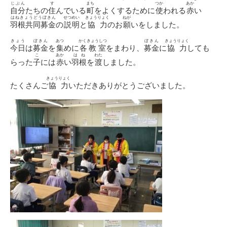
じぶん
す
まち
つか
あか
自分
たちの
住
んでいる
町
をよくするために
使
われる
赤
い
はねきょうどうぼきん
せつめい
きょうりょく
ねが
羽根共同募金
の
説明
と
協力
のお
願
いをしました。
きょう
ぼきん
あつ
かくきょうしつ
ぼきん
きょうりょく
今日
は
募金
を
集
めに
各教室
をまわり、
募金
に
協力
しても
こ
あか
はね
わた
らった
子
には
赤
い
羽根
を
渡
しました。
きょうりょく
たくさんご
協力
いただきありがとうございました。