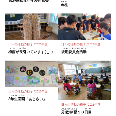
第
29
回
松江小学校同窓会
存
ねんせい
年生
日々の活動の様子
/
2020年度
日々の活動の様子
/
2023年度
つゆ
ながび
こうきいいんかいかつどう
梅雨
が
長引
いています(-_-;)
後期委員会活動
日々の活動の様子
/
2020年度
ねんせいずが
3
年生図画
「あじさい」
日々の活動の様子
/
2021年度
ぶんさんがくしゅう
かめ
分散学習
１０
日目