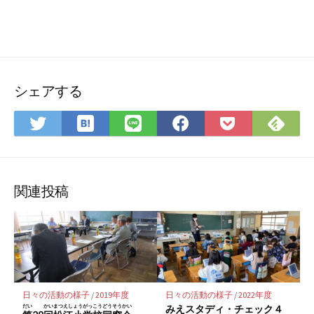
シェアする
は
Feedly
Twitter
LINE
Facebook
Pocket
て
で
で
で
で
に
な
購
シ
シ
シ
保
ブ
読
ェ
ェ
ェ
存
関連投稿
ッ
ア
ア
ア
ク
マ
ー
ク
に
日々の活動の様子
/
2019年度
日々の活動の様子
/
2022年度
保
だい
かい
まつえしょうがっこうどうそうかい
みえスタディ・チェック４