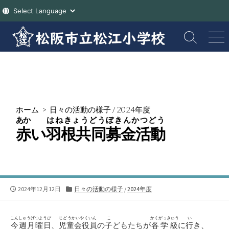
コ
ン
検
メ
索
ニ
テ
切
ュ
ン
り
ー
ツ
替
え
へ
ス
ホーム
>
日々の活動の様子
/
2024年度
キ
あか
はねきょうどうぼきんかつどう
ッ
赤
い
羽根共同募金活動
プ
公
カ
2024年12月12日
日々の活動の様子
/
2024年度
開
テ
日
ゴ
リ
こんしゅうげつようび
じどうかいやくいん
こ
かくがっきゅう
い
今週月曜日
、
児童会役員
の
子
どもたちが
各学級
に
行
き、
ー