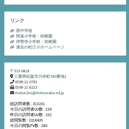
ア
ー
カ
イ
リンク
ブ
西中学校
阿坂小学校・幼稚園
伊勢寺小学校・幼稚園
過去の松江小ホームページ
〒515-0818
三重県松阪市川井町380番地1
0598-21-0781
0598-21-8215
matue2es@matsusaka.ed.jp
総訪問者数 : 313231
今日の訪問者UU数 : 159
昨日の訪問者UU数 : 232
総閲覧数 : 2318435
今日の閲覧PV数 : 280