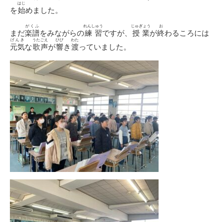
はじ
を
始
めました。
がくふ
れんしゅう
じゅぎょう
お
まだ
楽譜
をみながらの
練習
ですが、
授業
が
終
わるころには
げんき
うたごえ
ひび
わた
元気
な
歌声
が
響
き
渡
っていました。