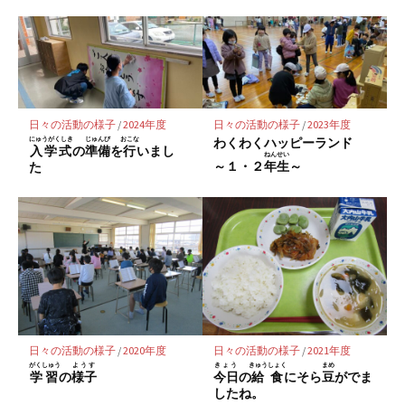
ッ
ア
ア
ア
ク
マ
ー
ク
に
日々の活動の様子
/
2024年度
日々の活動の様子
/
2023年度
保
にゅうがくしき
じゅんび
おこな
わくわくハッピーランド
入学式
の
準備
を
行
いまし
存
ねんせい
～１・２
年生
～
た
日々の活動の様子
/
2020年度
日々の活動の様子
/
2021年度
がくしゅう
ようす
きょう
きゅうしょく
まめ
学習
の
様子
今日
の
給食
にそら
豆
がでま
したね。