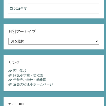
2021年度
月別アーカイブ
月
別
ア
ー
カ
イ
リンク
ブ
西中学校
阿坂小学校・幼稚園
伊勢寺小学校・幼稚園
過去の松江小ホームページ
〒515-0818