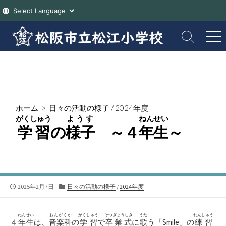
コ
ン
検
メ
索
ニ
テ
切
ュ
ン
り
ー
ツ
替
え
へ
ス
ホーム
>
日々の活動の様子
/
2024年度
キ
がくしゅう
ようす
ねんせい
ッ
学習
の
様子
～４
年生
～
プ
公
カ
2025年2月7日
日々の活動の様子
/
2024年度
開
テ
日
ゴ
リ
ねんせい
おんがくか
がくしゅう
そつぎょうしき
うた
れんしゅう
４
年生
は、
音楽科
の
学習
で
卒業式
に
歌
う「Smile」の
練習
ー