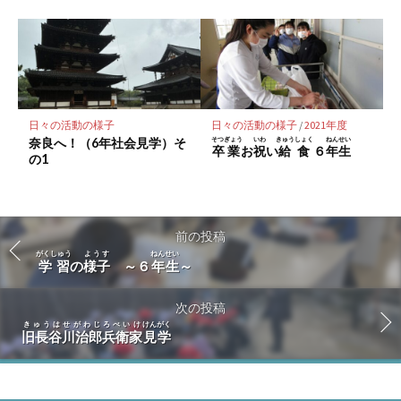
日々の活動の様子
日々の活動の様子
/
2021年度
奈良へ！（6年社会見学）そ
そつぎょう
いわ
きゅうしょく
ねんせい
卒業
お
祝
い
給食
６
年生
の1
前の投稿
がくしゅう
ようす
ねんせい
学習
の
様子
～６
年生
～
次の投稿
きゅうはせがわじろべいけ
けんがく
旧長谷川治郎兵衛家
見学