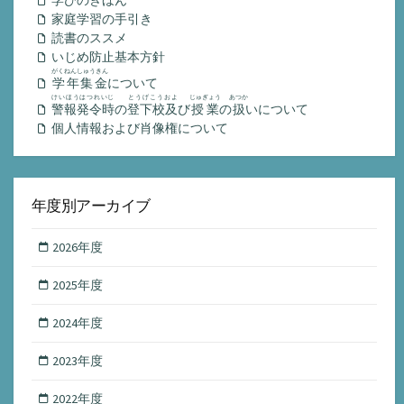
家庭学習の手引き
読書のススメ
いじめ防止基本方針
がくねんしゅうきん
学年集金
について
けいほうはつれいじ
とうげこうおよ
じゅぎょう
あつか
警報発令時
の
登下校及
び
授業
の
扱
いについて
個人情報および肖像権について
年度別アーカイブ
2026年度
2025年度
2024年度
2023年度
2022年度