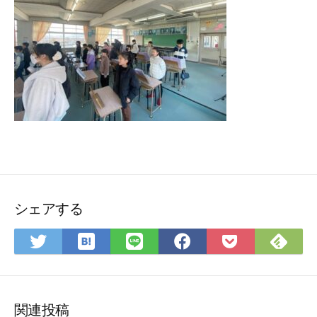
シェアする
は
Feedly
Twitter
LINE
Facebook
Pocket
て
で
で
で
で
に
な
購
シ
シ
シ
保
ブ
読
ェ
ェ
ェ
存
関連投稿