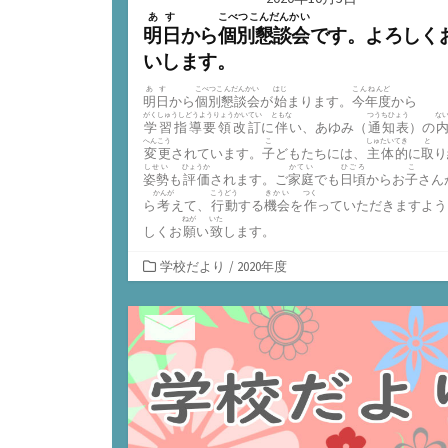
あす
こべつこんだんかい
明日
から
個別懇談会
です。よろしく
いします。
あす
こべつこんだんかい
はじ
こんねんど
明日
から
個別懇談会
が
始
まります。
今年度
から
がくしゅうしどうようりょうかいてい
ともな
つうちひょう
な
学習指導要領改訂
に
伴
い、あゆみ（
通知表
）の
へんこう
こ
しゅたいてき
と
変更
されています。
子
どもたちには、
主体的
に
取
り
しせい
ひょうか
かてい
ひごろ
こ
姿勢
も
評価
されます。ご
家庭
でも
日頃
からお
子
さん
かんが
こうどう
きかい
つく
ら
考
えて、
行動
する
機会
を
作
っていただきますよう
ねが
いた
しくお
願
い
致
します。
カ
学校だより
/
2020年度
テ
ゴ
リ
ー