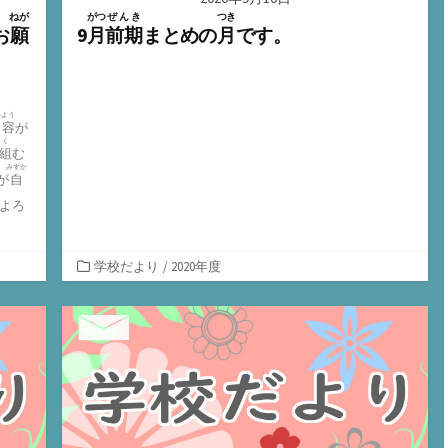
ねが
がつ
ぜんき
つき
お
願
9
月
前期
まとめの
月
です。
いよう
内容
が
く
組
む
みずか
が
自
よろ
カ
学校だより
/
2020年度
テ
ゴ
リ
ー