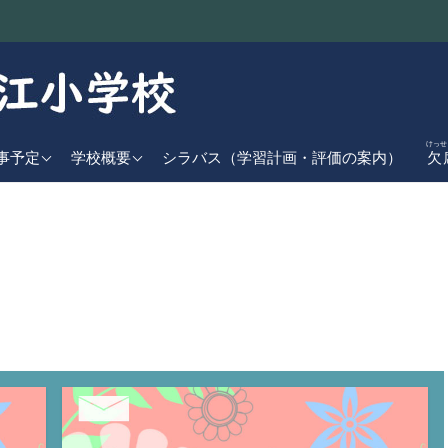
けっせ
近の行事予定
学校基本情報
事予定
学校概要
シラバス（学習計画・評価の案内）
欠
児童数
間行事計画
学校経営方針
日課表
交通アクセス
学校沿革
校章・校歌