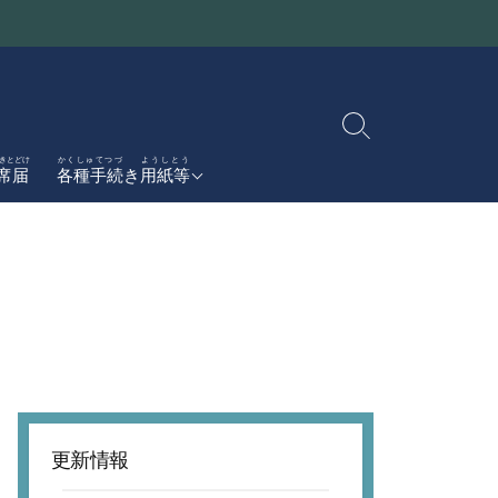
検
索
かんせんしょうとどけしょ
きとどけ
かくしゅてつづ
ようしとう
感染症届書
席届
各種手続
き
用紙等
切
がっこうしえん
り
学校支援
ボランティア
替
ぼしゅう
募集
え
更新情報