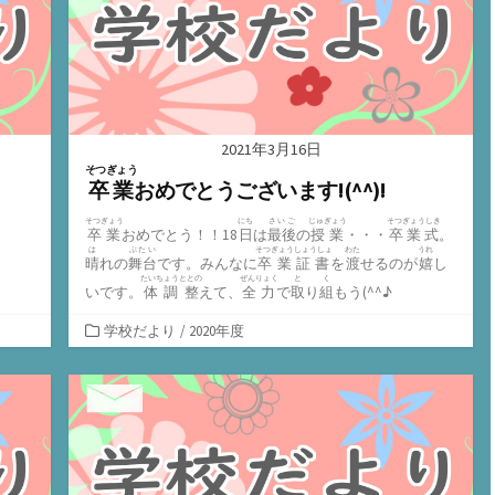
2021年3月16日
そつぎょう
卒業
おめでとうございます!(^^)!
そつぎょう
にち
さいご
じゅぎょう
そつぎょうしき
卒業
おめでとう！！18
日
は
最後
の
授業
・・・
卒業式
。
は
ぶたい
そつぎょうしょうしょ
わた
うれ
晴
れの
舞台
です。みんなに
卒業証書
を
渡
せるのが
嬉
し
たいちょうととの
ぜんりょく
と
く
いです。
体調整
えて、
全力
で
取
り
組
もう(^^♪
カ
学校だより
/
2020年度
テ
ゴ
リ
ー