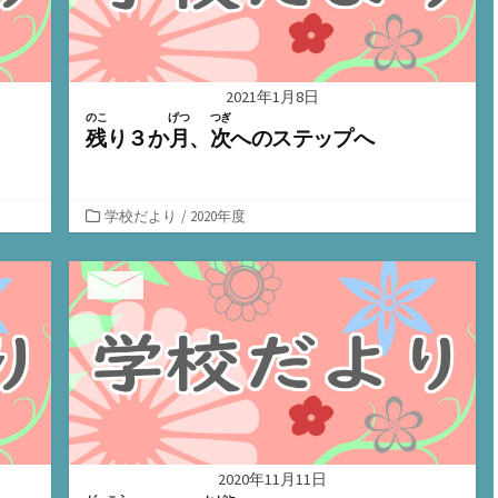
2021年1月8日
のこ
げつ
つぎ
残
り３か
月
、
次
へのステップへ
カ
学校だより
/
2020年度
テ
ゴ
リ
ー
2020年11月11日