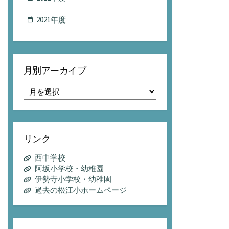
2021年度
月別アーカイブ
月
別
ア
ー
カ
リンク
イ
ブ
西中学校
阿坂小学校・幼稚園
伊勢寺小学校・幼稚園
過去の松江小ホームページ