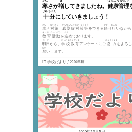
さむ
ま
けんこうかんり
寒
さが
増
してきましたね。
健康管理
じゅうぶん
十分
にしていきましょう！
さむ
たいさく
かんせんしょうたいさくとう
かぎ
おこな
寒
さ
対策
、
感染症対策等
をできる
限
り
行
いながら
きょういくかつどう
すす
教育活動
を
進
めております。
あす
がっこうきょういく
きょうりょく
明日
から、
学校教育
アンケートにご
協力
をよろし
ねが
願
いします。
カ
学校だより
/
2020年度
テ
ゴ
リ
ー
2020年10月5日