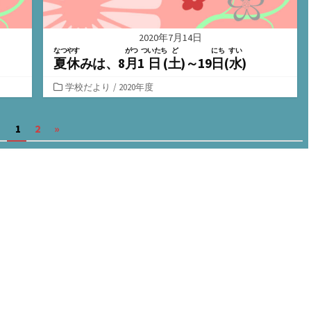
2020年7月14日
なつやす
がつ
ついたち
ど
にち
すい
夏休
みは、8
月
1
日
(
土
)～19
日
(
水
)
カ
学校だより
/
2020年度
テ
ゴ
1
2
»
リ
ー