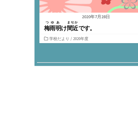
2020年7月28日
つゆあ
まぢか
梅雨明
け
間近
です。
カ
学校だより
/
2020年度
テ
ゴ
投
リ
ー
稿
の
ペ
ー
ジ
送
り