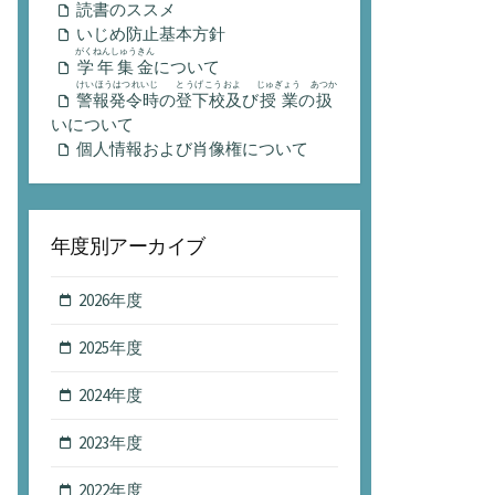
読書のススメ
いじめ防止基本方針
がくねんしゅうきん
学年集金
について
けいほうはつれいじ
とうげこうおよ
じゅぎょう
あつか
警報発令時
の
登下校及
び
授業
の
扱
いについて
個人情報および肖像権について
年度別アーカイブ
2026年度
2025年度
2024年度
2023年度
2022年度