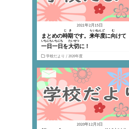
2021年2月15日
じき
らいねんど
む
まとめの
時期
です。
来年度
に
向
けて
いちにちいちにち
たいせつ
一日一日
を
大切
に！
カ
学校だより
/
2020年度
テ
ゴ
リ
ー
2020年12月3日