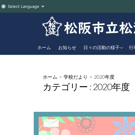
コ
ン
テ
ン
2026年度
直
ツ
ホーム
お知らせ
日々の活動の様子
行
へ
2025年度
年
ス
2024年度
キ
ホーム
>
学校だより
>
2020年度
ッ
カテゴリー :
2020年度
プ