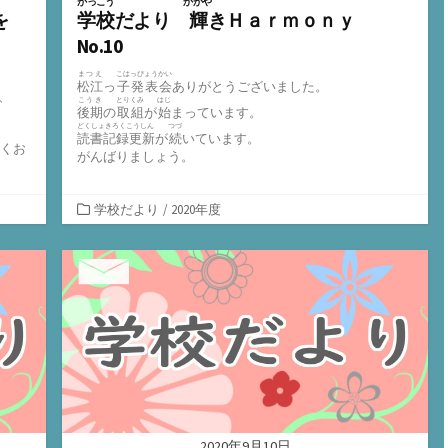
がっこう
かがや
を
学校
だより
輝
きＨａｒｍｏｎｙ
No.10
まつえ
こはっぴょうかい
松江
っ
子発表会
ありがとうございました。
、
こうき
とりくみ
はじ
後期
の
取組
が
始
まっています。
どくしょきろくこうしん
つづ
読書記録更新
が
続
いています。
くお
がんばりましょう。
カ
学校だより
/
2020年度
テ
ゴ
リ
ー
2020年9月10日