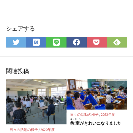
シェアする
は
Feedly
Twitter
LINE
Facebook
Pocket
て
で
で
で
で
に
な
購
シ
シ
シ
保
ブ
読
ェ
ェ
ェ
存
関連投稿
ッ
ア
ア
ア
ク
マ
ー
ク
に
日々の活動の様子
/
2022年度
保
きょうしつ
教室
がきれいになりました
存
日々の活動の様子
/
2020年度