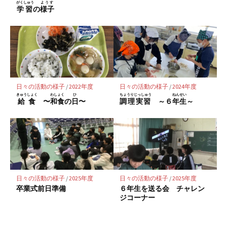
がくしゅう
ようす
学習
の
様子
日々の活動の様子
/
2022年度
日々の活動の様子
/
2024年度
きゅうしょく
わしょく
ひ
ちょうりじっしゅう
ねんせい
給食
〜
和食
の
日
〜
調理実習
～６
年生
～
日々の活動の様子
/
2025年度
日々の活動の様子
/
2025年度
卒業式前日準備
６年生を送る会 チャレン
ジコーナー