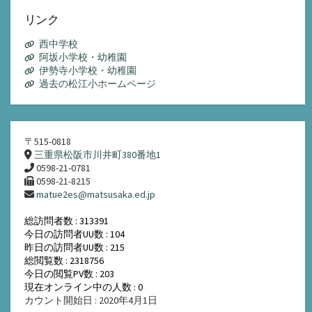
カ
イ
リンク
ブ
西中学校
阿坂小学校・幼稚園
伊勢寺小学校・幼稚園
過去の松江小ホームページ
〒515-0818
三重県松阪市川井町380番地1
0598-21-0781
0598-21-8215
matue2es@matsusaka.ed.jp
総訪問者数 : 313391
今日の訪問者UU数 : 104
昨日の訪問者UU数 : 215
総閲覧数 : 2318756
今日の閲覧PV数 : 203
現在オンライン中の人数 : 0
カウント開始日 : 2020年4月1日