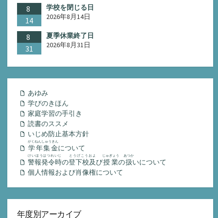
学校を閉じる日
8
2026年8月14日
14
夏季休業終了日
8
2026年8月31日
31
あゆみ
学びのきほん
家庭学習の手引き
読書のススメ
いじめ防止基本方針
がくねんしゅうきん
学年集金
について
けいほうはつれいじ
とうげこうおよ
じゅぎょう
あつか
警報発令時
の
登下校及
び
授業
の
扱
いについて
個人情報および肖像権について
年度別アーカイブ