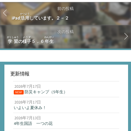
前の投稿
かつよう
iPad
活用
しています。２－２
次の投稿
がくしゅう
ようす
ねんせい
学習
の
様子
５．６
年生
更新情報
2026年7月17日
防災キャンプ（5年生）
NEW!
2026年7月17日
いよいよ夏休み！
2026年7月13日
4年生国語 一つの花