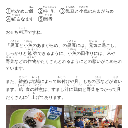
はん
ぎゅうにゅう
くろまめ
こざかな
①わかめご
飯
②
牛乳
③
黒豆
と
小魚
のあまがらめ
こうはく
ぞうに
④
紅白
なます ⑤
雑煮
りょうり
おせち
料理
ですね。
くろまめ
こざかな
くろまめ
げんき
す
「
黒豆
と
小魚
のあまがらめ」の
黒豆
には、
元気
に
過
ごし、
べんきょう
こざかな
たつく
こめ
しっかりと
勉強
できるように、
小魚
の
田作
りには、
米
や
やさい
さくもつ
ねが
野菜
などの
作物
がたくさんとれるようにとの
願
いがこめられ
ています。
ぞうに
ちいき
あじつ
ぐ
かたち
ちが
また、
雑煮
は
地域
によって
味付
けや
具
、もちの
形
などが
違
い
きゅうしょく
ぞうに
じる
とりにく
やさい
ぐ
ます。
給食
の
雑煮
は、すまし
汁
に
鶏肉
と
野菜
をつかって
具
しあ
だくさんに
仕上
げてあります。