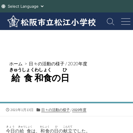
コ
ン
検
メ
索
ニ
テ
切
ュ
ン
り
ー
ツ
替
え
へ
ス
ホーム
>
日々の活動の様子
/
2020年度
キ
きゅうしょく
わしょく
ひ
ッ
給食
和食
の
日
プ
公
カ
2021年1月13日
日々の活動の様子
/
2020年度
開
テ
日
ゴ
リ
きょう
きゅうしょく
わしょく
ひ
こんだて
今日
の
給食
は、
和食
の
日
の
献立
でした。
ー