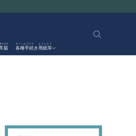
検
索
かんせんしょうとどけしょ
きとどけ
かくしゅてつづ
ようしとう
感染症届書
席届
各種手続
き
用紙等
切
がっこうしえん
り
学校支援
ボランティア
替
ぼしゅう
募集
え