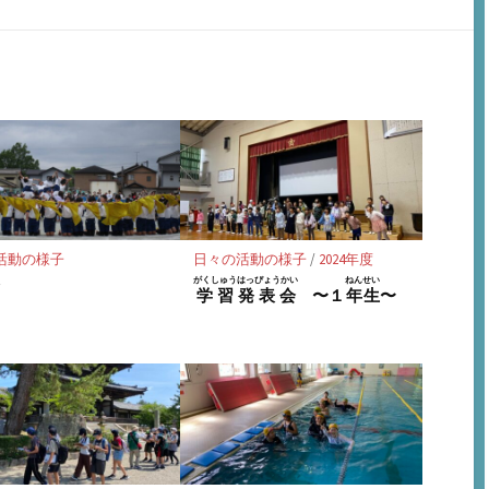
で
で
に
購
シ
シ
保
読
ェ
ェ
存
ア
ア
活動の様子
日々の活動の様子
/
2024年度
がくしゅうはっぴょうかい
ねんせい
会
学習発表会
〜１
年生
〜