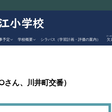
けっせ
近の行事予定
学校基本情報
事予定
学校概要
シラバス（学習計画・評価の案内）
欠
児童数
間行事計画
学校経営方針
日課表
交通アクセス
学校沿革
校章・校歌
EOさん、川井町交番）