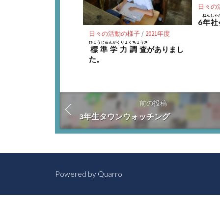
日々の
ねんしゃ
6
年社
日々の活動の様子
/
2021年度
ひょうじゅんがくりょくちょうさ
標準学力調査
がありまし
た。
前の投稿
3年生タウンウォッチング
Powered by
Quarro