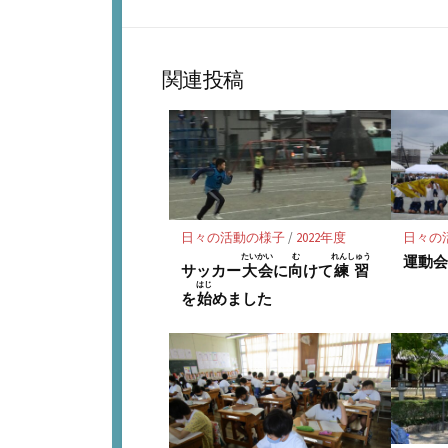
で
な
シ
ブ
ェ
ッ
ア
関連投稿
ク
マ
ー
ク
に
保
存
日々の活動の様子
/
2022年度
日々の
たいかい
む
れんしゅう
運動
サッカー
大会
に
向
けて
練習
はじ
を
始
めました