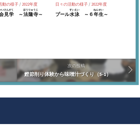
活動の様子
/
2022年度
日々の活動の様子
/
2022年度
かいけんがく
ほうりゅうじ
すいえい
ねんせい
会見学
～
法隆寺
～
プール
水泳
～６
年生
～
次の投稿
鰹節削り体験から味噌汁づくり（5-1）