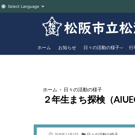
コ
ン
テ
ン
2026年度
直
ツ
ホーム
お知らせ
日々の活動の様子
行
へ
2025年度
年
ス
2024年度
キ
ッ
プ
ホーム
>
日々の活動の様子
２年生まち探検（AIU
公
カ
2025年12月3日
日々の活動の様子