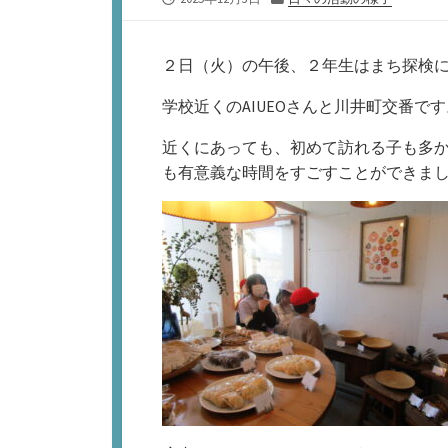
開
テ
日
ゴ
リ
２日（火）の午後、２年生はまち探検
ー
学校近くのAIUEOさんと川井町交番です
近くにあっても、初めて訪れる子も多
も有意義な時間をすごすことができま