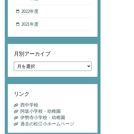
2022年度
2021年度
月別アーカイブ
月
別
ア
ー
カ
リンク
イ
ブ
西中学校
阿坂小学校・幼稚園
伊勢寺小学校・幼稚園
過去の松江小ホームページ