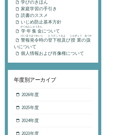
学びのきほん
家庭学習の手引き
読書のススメ
いじめ防止基本方針
がくねんしゅうきん
学年集金
について
けいほうはつれいじ
とうげこうおよ
じゅぎょう
あつか
警報発令時
の
登下校及
び
授業
の
扱
いについて
個人情報および肖像権について
年度別アーカイブ
2026年度
2025年度
2024年度
2023年度