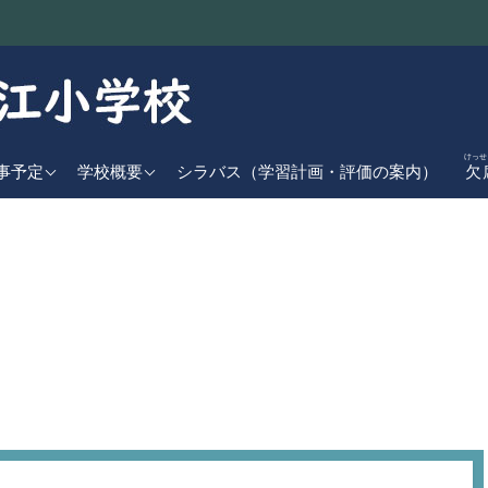
けっせ
近の行事予定
学校基本情報
事予定
学校概要
シラバス（学習計画・評価の案内）
欠
児童数
間行事計画
学校経営方針
日課表
交通アクセス
学校沿革
校章・校歌