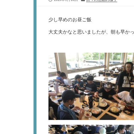
開
テ
日
ゴ
リ
少し早めのお昼ご飯
ー
大丈夫かなと思いましたが、朝も早か