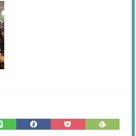
Feedly
LINE
Facebook
Pocket
で
で
で
に