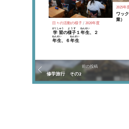
2025年
ワック
業）
日々の活動の様子
/
2020年度
がくしゅう
ようす
ねんせい
学習
の
様子
１
年生
、２
ねんせい
ねんせい
年生
、６
年生
前の投稿
修学旅行 その2