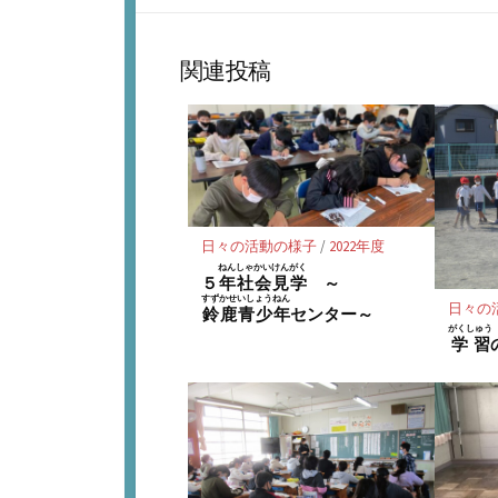
な
シ
ブ
ェ
ッ
ア
関連投稿
ク
マ
ー
ク
に
保
存
日々の活動の様子
/
2022年度
ねんしゃかいけんがく
５
年社会見学
～
すずかせいしょうねん
日々の
鈴鹿青少年
センター～
がくしゅう
学習