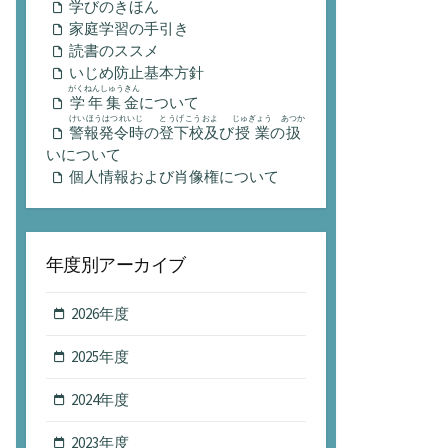
学びのきほん
家庭学習の手引き
読書のススメ
いじめ防止基本方針
がくねんしゅうきん
学年集金
について
けいほうはつれいじ
とうげこうおよ
じゅぎょう
あつか
警報発令時
の
登下校及
び
授業
の
扱
いについて
個人情報および肖像権について
年度別アーカイブ
2026年度
2025年度
2024年度
2023年度