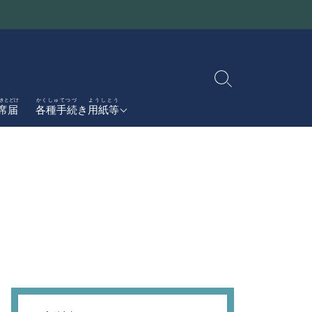
検
索
かんせんしょうとどけしょ
きとどけ
かくしゅてつづ
ようしとう
感染症届書
席届
各種手続
き
用紙等
切
がっこうしえん
り
学校支援
ボランティア
替
ぼしゅう
募集
え