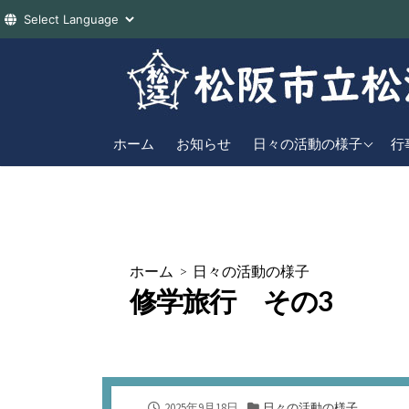
コ
ン
テ
ン
2026年度
直
ツ
ホーム
お知らせ
日々の活動の様子
行
へ
2025年度
年
ス
2024年度
キ
ッ
プ
ホーム
>
日々の活動の様子
修学旅行 その3
公
カ
2025年9月18日
日々の活動の様子