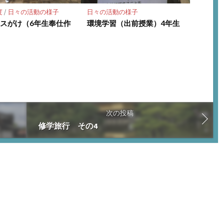
度
/
日々の活動の様子
日々の活動の様子
スがけ（6年生奉仕作
環境学習（出前授業）4年生
次の投稿
修学旅行 その4