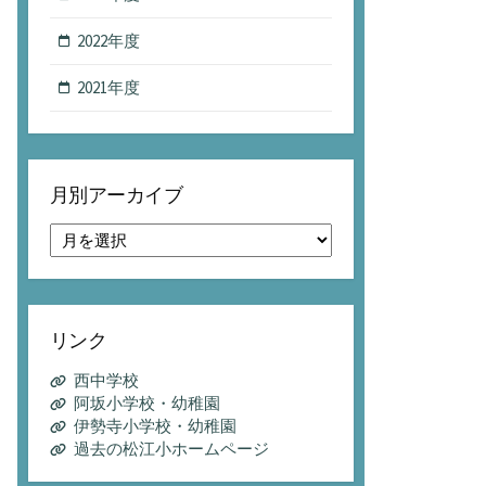
2022年度
2021年度
月別アーカイブ
月
別
ア
ー
カ
リンク
イ
ブ
西中学校
阿坂小学校・幼稚園
伊勢寺小学校・幼稚園
過去の松江小ホームページ