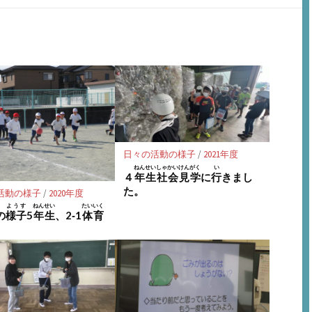
購
シ
シ
保
読
ェ
ェ
存
ア
ア
日々の活動の様子
/
2021年度
ねんせい
しゃかいけんがく
い
４
年生
社会見学
に
行
きまし
た。
活動の様子
/
2020年度
ようす
ねんせい
たいいく
の
様子
5
年生
、2‐1
体育