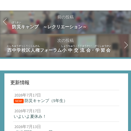
前の投稿
ぼうさい
防災
キャンプ ～レクリエーション～
次の投稿
にしちゅうがっこうく
じんけん
しょうちゅうこうりゅうかい
がくしゅうかい
西中学校区
人権
フォーラム
小中交流会
・
学習会
更新情報
2026年7月17日
防災キャンプ（5年生）
NEW!
2026年7月17日
いよいよ夏休み！
2026年7月13日