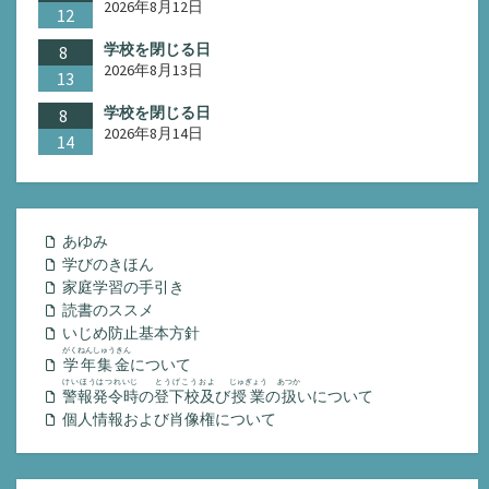
2026年8月12日
12
学校を閉じる日
8
2026年8月13日
13
学校を閉じる日
8
2026年8月14日
14
あゆみ
学びのきほん
家庭学習の手引き
読書のススメ
いじめ防止基本方針
がくねんしゅうきん
学年集金
について
けいほうはつれいじ
とうげこうおよ
じゅぎょう
あつか
警報発令時
の
登下校及
び
授業
の
扱
いについて
個人情報および肖像権について