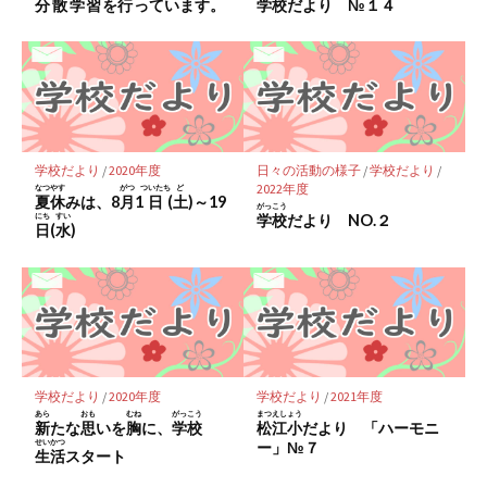
分散学習
を
行
っています。
学校
だより №１４
存
学校だより
/
2020年度
日々の活動の様子
/
学校だより
/
2022年度
なつやす
がつ
ついたち
ど
夏休
みは、8
月
1
日
(
土
)～19
がっこう
にち
すい
学校
だより NO.２
日
(
水
)
学校だより
/
2020年度
学校だより
/
2021年度
あら
おも
むね
がっこう
まつえしょう
新
たな
思
いを
胸
に、
学校
松江小
だより 「ハーモニ
せいかつ
ー」№７
生活
スタート