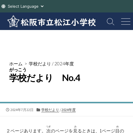
コ
ン
検
メ
索
ニ
テ
切
ュ
ン
り
ー
ツ
替
え
へ
ス
ホーム
>
学校だより
/
2024年度
キ
がっこう
ッ
学校
だより No.4
プ
公
カ
2024年7月22日
学校だより
/
2024年度
開
テ
日
ゴ
リ
つぎ
み
め
２ページあります。
次
のページを
見
るときは、1ページ
目
の
ー