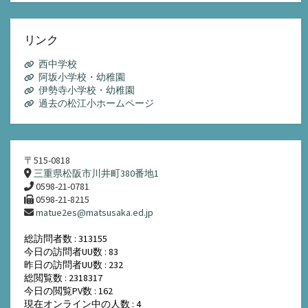
ー
カ
イ
リンク
ブ
西中学校
阿坂小学校・幼稚園
伊勢寺小学校・幼稚園
過去の松江小ホームページ
〒515-0818
三重県松阪市川井町380番地1
0598-21-0781
0598-21-8215
matue2es@matsusaka.ed.jp
総訪問者数 : 313155
今日の訪問者UU数 : 83
昨日の訪問者UU数 : 232
総閲覧数 : 2318317
今日の閲覧PV数 : 162
現在オンライン中の人数 : 4