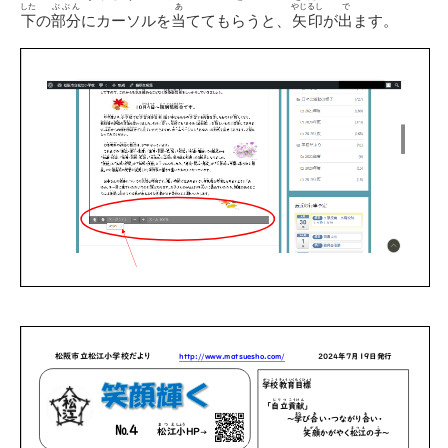
した
ぶぶん
あ
やじるし
で
下
の
部分
にカーソルを
当
ててもらうと、
矢印
が
出
ます。