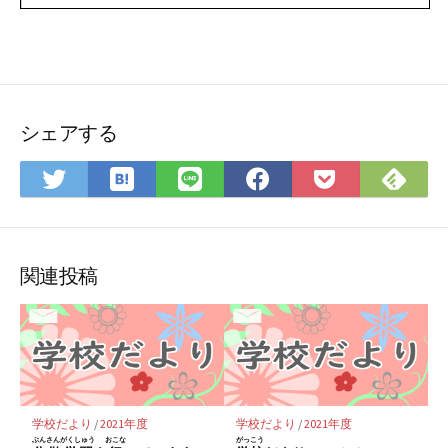
シェアする
は
Feedly
Twitter
LINE
Facebook
Pocket
て
で
で
で
で
に
な
購
シ
シ
シ
保
ブ
読
ェ
ェ
ェ
存
関連投稿
ッ
ア
ア
ア
ク
マ
ー
ク
に
学校だより
/
2021年度
学校だより
/
2021年度
保
ぶんさんがくしゅう
おこな
がっこう