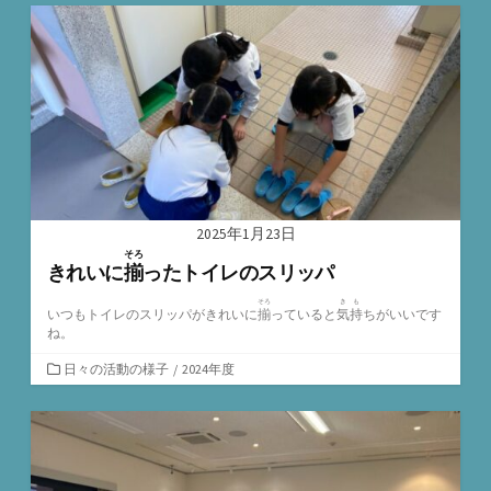
ゴ
リ
ー
2025年1月23日
そろ
きれいに
揃
ったトイレのスリッパ
そろ
きも
いつもトイレのスリッパがきれいに
揃
っていると
気持
ちがいいです
ね。
カ
日々の活動の様子
/
2024年度
テ
ゴ
リ
ー