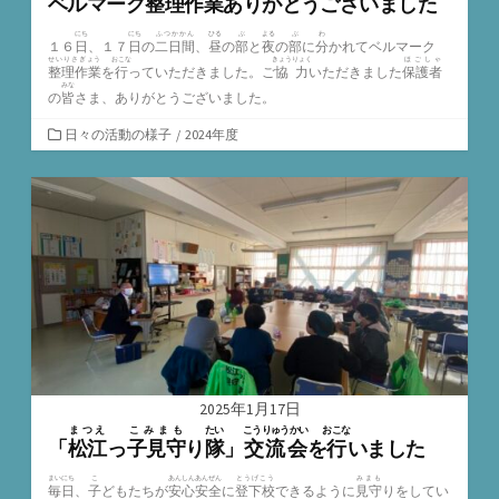
ベルマーク
整理作業
ありがとうございました
にち
にち
ふつかかん
ひる
ぶ
よる
ぶ
わ
１６
日
、１７
日
の
二日間
、
昼
の
部
と
夜
の
部
に
分
かれてベルマーク
せいりさぎょう
おこな
きょうりょく
ほごしゃ
整理作業
を
行
っていただきました。ご
協力
いただきました
保護者
みな
の
皆
さま、ありがとうございました。
カ
日々の活動の様子
/
2024年度
テ
ゴ
リ
ー
2025年1月17日
まつえ
こみまも
たい
こうりゅうかい
おこな
「
松江
っ
子見守
り
隊
」
交流会
を
行
いました
まいにち
こ
あんしんあんぜん
とうげこう
みまも
毎日
、
子
どもたちが
安心安全
に
登下校
できるように
見守
りをしてい