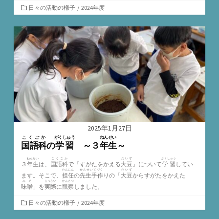
カ
日々の活動の様子
/
2024年度
テ
ゴ
リ
ー
2025年1月27日
こくごか
がくしゅう
ねんせい
国語科
の
学習
～３
年生
～
ねんせい
こくごか
だいず
がくしゅう
３
年生
は、
国語科
で『すがたをかえる
大豆
』について
学習
してい
たんにん
せんせいてづく
だいず
ます。そこで、
担任
の
先生手作
りの「
大豆
からすがたをかえた
みそ
じっさい
かんさつ
味噌
」を
実際
に
観察
しました。
カ
日々の活動の様子
/
2024年度
テ