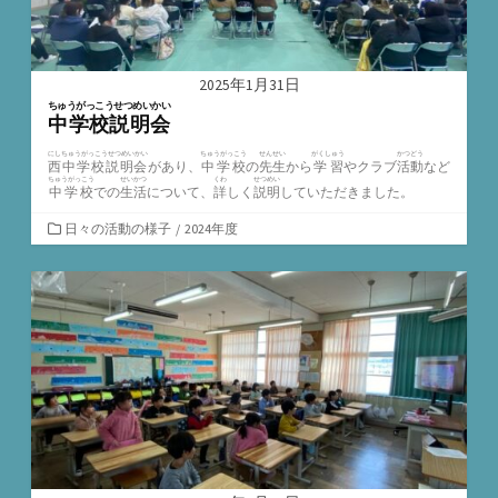
2025年1月31日
ちゅうがっこうせつめいかい
中学校説明会
にしちゅうがっこうせつめいかい
ちゅうがっこう
せんせい
がくしゅう
かつどう
西中学校説明会
があり、
中学校
の
先生
から
学習
やクラブ
活動
など
ちゅうがっこう
せいかつ
くわ
せつめい
中学校
での
生活
について、
詳
しく
説明
していただきました。
カ
日々の活動の様子
/
2024年度
テ
ゴ
リ
ー