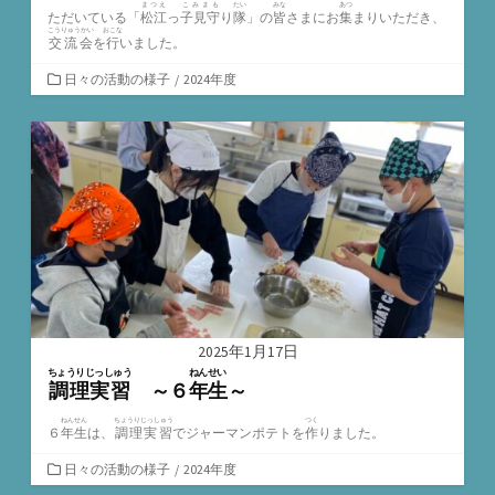
まつえ
こみまも
たい
みな
あつ
ただいている「
松江
っ
子見守
り
隊
」の
皆
さまにお
集
まりいただき、
こうりゅうかい
おこな
交流会
を
行
いました。
カ
日々の活動の様子
/
2024年度
テ
ゴ
リ
ー
2025年1月17日
ちょうりじっしゅう
ねんせい
調理実習
～６
年生
～
ねんせん
ちょうりじっしゅう
つく
６
年生
は、
調理実習
でジャーマンポテトを
作
りました。
カ
日々の活動の様子
/
2024年度
テ