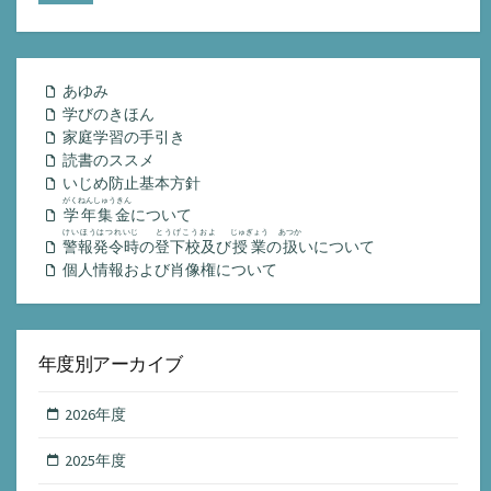
あゆみ
学びのきほん
家庭学習の手引き
読書のススメ
いじめ防止基本方針
がくねんしゅうきん
学年集金
について
けいほうはつれいじ
とうげこうおよ
じゅぎょう
あつか
警報発令時
の
登下校及
び
授業
の
扱
いについて
個人情報および肖像権について
年度別アーカイブ
2026年度
2025年度