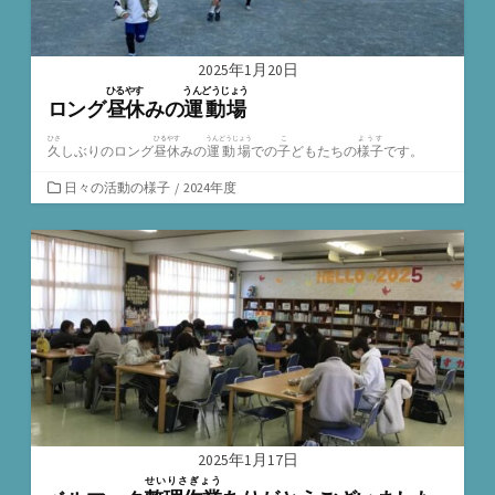
2025年1月20日
ひるやす
うんどうじょう
ロング
昼休
みの
運動場
ひさ
ひるやす
うんどうじょう
こ
ようす
久
しぶりのロング
昼休
みの
運動場
での
子
どもたちの
様子
です。
カ
日々の活動の様子
/
2024年度
テ
ゴ
リ
ー
2025年1月17日
せいりさぎょう