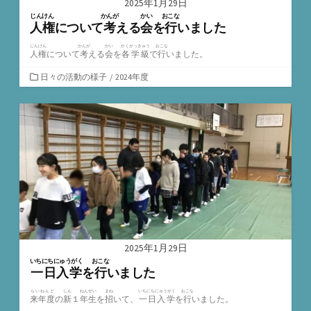
2025年1月29日
じんけん
かんが
かい
おこな
人権
について
考
える
会
を
行
いました
じんけん
かんが
かい
かくがっきゅう
おこな
人権
について
考
える
会
を
各学級
で
行
いました。
カ
日々の活動の様子
/
2024年度
テ
ゴ
リ
ー
2025年1月29日
いちにちにゅうがく
おこな
一日入学
を
行
いました
らいねんど
しん
ねんせい
まね
いちにちにゅうがく
おこな
来年度
の
新
１
年生
を
招
いて、
一日入学
を
行
いました。