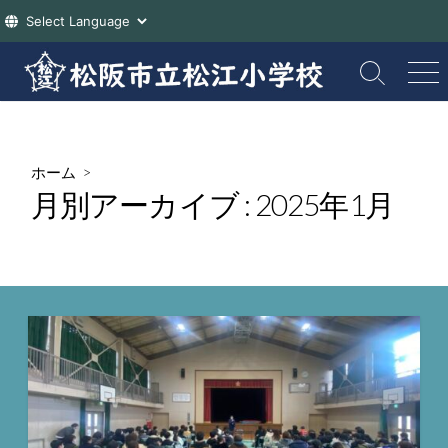
コ
ン
検
メ
索
ニ
テ
切
ュ
ン
り
ー
ツ
替
ホーム
>
え
へ
月別アーカイブ :
2025年1月
ス
キ
ッ
プ