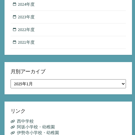
2024年度
2023年度
2022年度
2021年度
月別アーカイブ
月
別
ア
ー
カ
イ
リンク
ブ
西中学校
阿坂小学校・幼稚園
伊勢寺小学校・幼稚園