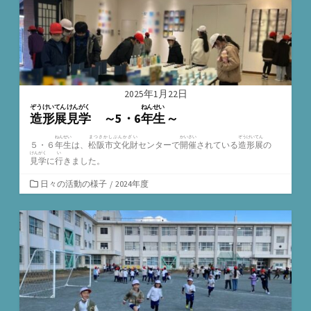
2025年1月22日
ぞうけいてん
けんがく
ねんせい
造形展
見学
～5・6
年生
～
ねんせい
まつさかしぶんかざい
かいさい
ぞうけいてん
５・６
年生
は、
松阪市文化財
センターで
開催
されている
造形展
の
けんがく
い
見学
に
行
きました。
カ
日々の活動の様子
/
2024年度
テ
ゴ
リ
ー