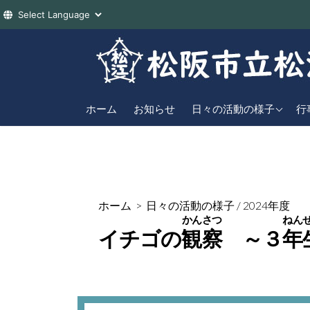
コ
ン
テ
ン
2026年度
直
ツ
ホーム
お知らせ
日々の活動の様子
行
へ
2025年度
年
ス
2024年度
キ
ッ
プ
ホーム
>
日々の活動の様子
/
2024年度
かんさつ
ねん
イチゴの
観察
～３
年