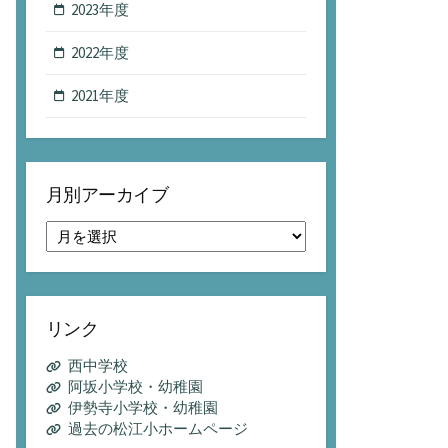
2023年度
2022年度
2021年度
月別アーカイブ
月
別
ア
ー
カ
リンク
イ
ブ
西中学校
阿坂小学校・幼稚園
伊勢寺小学校・幼稚園
過去の松江小ホームページ