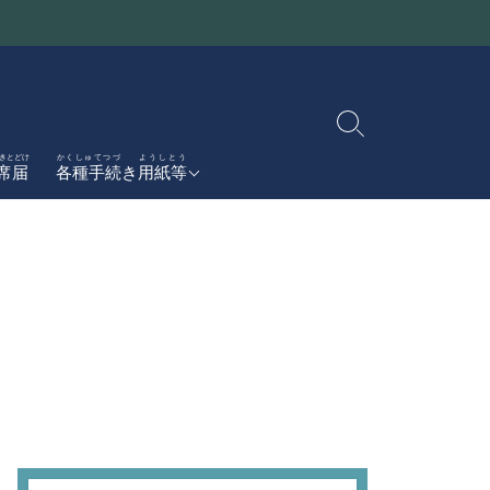
検
索
かんせんしょうとどけしょ
きとどけ
かくしゅてつづ
ようしとう
感染症届書
席届
各種手続
き
用紙等
切
がっこうしえん
り
学校支援
ボランティア
替
ぼしゅう
募集
え