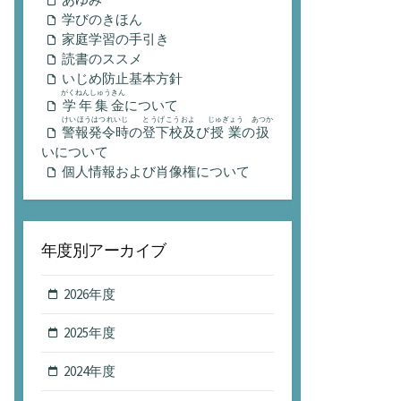
学びのきほん
家庭学習の手引き
読書のススメ
いじめ防止基本方針
がくねんしゅうきん
学年集金
について
けいほうはつれいじ
とうげこうおよ
じゅぎょう
あつか
警報発令時
の
登下校及
び
授業
の
扱
いについて
個人情報および肖像権について
年度別アーカイブ
2026年度
2025年度
2024年度