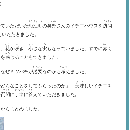
度
ふなえちょう
おくの
ほうもん
せていただいた
船江町
の
奥野
さんのイチゴハウスを
訪問
ていただきました。
はな
さ
ちい
み
あか
て、
花
が
咲
き、
小
さな
実
もなっていました。すでに
赤
く
かん
いを
感
じることもできました。
ひつよう
かんが
、なぜミツバチが
必要
なのかも
考
えました。
おい
でどんなことをしてもらったのか」「
美味
しいイチゴを
しつもん
ていねい
こた
の
質問
に
丁寧
に
答
えていただきました。
てからまとめました。