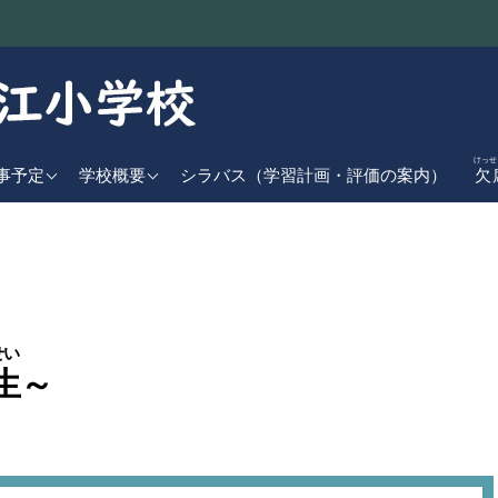
けっせ
近の行事予定
学校基本情報
事予定
学校概要
シラバス（学習計画・評価の案内）
欠
児童数
間行事計画
学校経営方針
日課表
交通アクセス
学校沿革
校章・校歌
せい
生
～