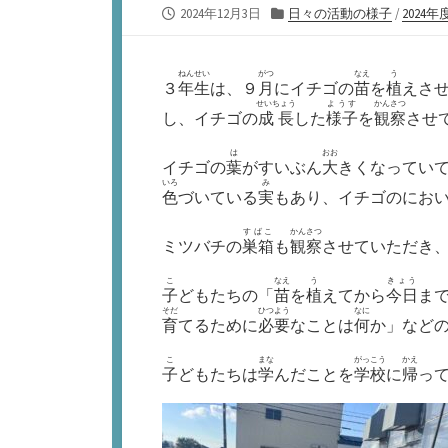
公
カ
2024年12月3日
日々の活動の様子
/
2024年
開
テ
日
ゴ
リ
ねんせい
がつ
なえ
う
３
年生
は、９
月
にイチゴの
苗
を
植
えさ
ー
せいちょう
ようす
かんさつ
し、イチゴの
成長
した
様子
を
観察
させ
は
おお
イチゴの
葉
がすいぶん
大
きくなってい
いろ
み
色
づいている
実
もあり、イチゴのにお
すばこ
かんさつ
ミツバチの
巣箱
も
観察
させていただき
こ
なえ
う
きょう
子
どもたちの「
苗
を
植
えてから
今日
ま
そだ
ひつよう
なに
育
てるために
必要
なことは
何
か」など
こ
まな
がっこう
かえ
子
どもたちは
学
んだことを
学校
に
帰
っ